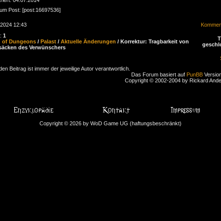
zum Post: [post:16697536]
.2024 12:43
Komment
n:
1
d of Dungeons
/
Palast
/
Aktuelle Änderungen
/ Korrektur: Tragbarkeit von
geschl
säcken des Verwünschers
den Beitrag ist immer der jeweilige Autor verantwortlich.
Das Forum basiert auf
PunBB
Version
Copyright © 2002-2004 by Rickard And
Copyright © 2026 by WoD Game UG (haftungsbeschränkt)