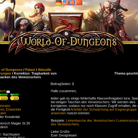
d of Dungeons
/
Palast
/
Aktuelle
rungen
/ Korrektur: Tragbarkeit von
Thema geschl
säcken des Verwünschers
Beitrag
Seiten:
1
isch
Hallo zusammen,
leider gab es einige fehlerhafte Klassenfreigaben bzw. Spe
bei einigen Taschen
des Verwünschers
. Wir werden dies
strator
korrigieren, sodass nur noch Klassen Zugriff erhalten, die
ner
,
Entwickler
die Fertigkeit
Artefakt der Schwächung auf Gegnergruppe
ator
anwenden
nutzen können.
der Kreativität
Beispiele:
Leinentasche des Verwünschers
/
Leinenrucks
ensch Magier St.39
des Verwünschers
.
adesh
Liebe Grüße
r: Nachtspion
Euer Designteam
riert: 04.07.2014