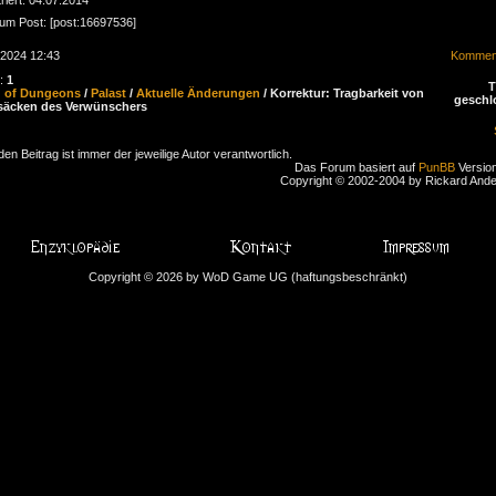
zum Post: [post:16697536]
.2024 12:43
Komment
n:
1
d of Dungeons
/
Palast
/
Aktuelle Änderungen
/ Korrektur: Tragbarkeit von
geschl
säcken des Verwünschers
den Beitrag ist immer der jeweilige Autor verantwortlich.
Das Forum basiert auf
PunBB
Version
Copyright © 2002-2004 by Rickard And
Copyright © 2026 by WoD Game UG (haftungsbeschränkt)