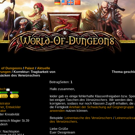
d of Dungeons
/
Palast
/
Aktuelle
rungen
/ Korrektur: Tragbarkeit von
Thema geschl
säcken des Verwünschers
Beitrag
Seiten:
1
isch
Hallo zusammen,
leider gab es einige fehlerhafte Klassenfreigaben bzw. Spe
bei einigen Taschen
des Verwünschers
. Wir werden dies
strator
korrigieren, sodass nur noch Klassen Zugriff erhalten, die
ner
,
Entwickler
die Fertigkeit
Artefakt der Schwächung auf Gegnergruppe
ator
anwenden
nutzen können.
der Kreativität
Beispiele:
Leinentasche des Verwünschers
/
Leinenrucks
ensch Magier St.39
des Verwünschers
.
adesh
Liebe Grüße
r: Nachtspion
Euer Designteam
riert: 04.07.2014