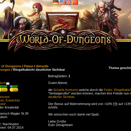
d of Dungeons
/
Palast
/
Aktuelle
Thema geschl
rungen
/ Ringelhabicht deutlicher Sichtbar
Beitrag
Seiten:
1
isch
Guten Abend,
die
Scharfe Konturen
welche durch die
Feder: Ringelhabic
"herbeigerufen" werden können, machen ihre Feinde nun 
strator
deutlicher Sichtbar
.
ner
,
Entwickler
ator
Der Bonus auf Wahrnehmung wird von +10%
FR
auf +13
der Kreativität
erhöht.
ensch Magier St.39
Wir wünschen euch damit viel Spaß.
adesh
Liebe Grüße
r: Nachtspion
Euer Designteam
riert: 04.07.2014