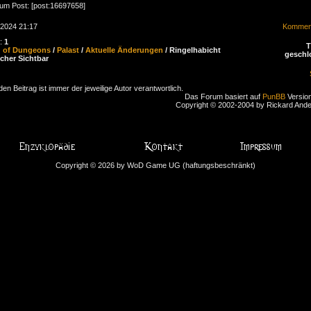
zum Post: [post:16697658]
.2024 21:17
Komment
n:
1
d of Dungeons
/
Palast
/
Aktuelle Änderungen
/ Ringelhabicht
geschl
icher Sichtbar
den Beitrag ist immer der jeweilige Autor verantwortlich.
Das Forum basiert auf
PunBB
Version
Copyright © 2002-2004 by Rickard And
Copyright © 2026 by WoD Game UG (haftungsbeschränkt)