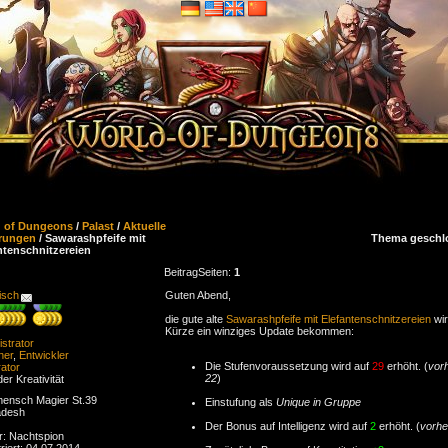
d of Dungeons
/
Palast
/
Aktuelle
rungen
/ Sawarashpfeife mit
Thema geschl
ntenschnitzereien
Beitrag
Seiten:
1
isch
Guten Abend,
die gute alte
Sawarashpfeife mit Elefantenschnitzereien
wir
Kürze ein winziges Update bekommen:
strator
ner
,
Entwickler
Die Stufenvoraussetzung wird auf
29
erhöht. (
vorh
ator
22
)
der Kreativität
ensch Magier St.39
Einstufung als
Unique in Gruppe
adesh
Der Bonus auf Intelligenz wird auf
2
erhöht. (
vorhe
r: Nachtspion
riert: 04.07.2014