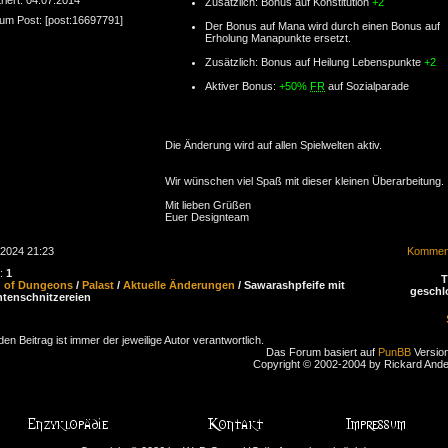
Zusätzlich: Bonus auf Konstitution
+2
zum Post: [post:16697791]
Der Bonus auf Mana wird durch einen Bonus auf
Erholung Manapunkte ersetzt.
Zusätzlich: Bonus auf Heilung Lebenspunkte
+2
Aktiver Bonus:
+50%
FR
auf Sozialparade
Die Änderung wird auf allen Spielwelten aktiv.
Wir wünschen viel Spaß mit dieser kleinen Überarbeitung.
Mit lieben Grüßen
Euer Designteam
.2024 21:23
Komment
n:
1
d of Dungeons
/
Palast
/
Aktuelle Änderungen
/ Sawarashpfeife mit
geschl
ntenschnitzereien
den Beitrag ist immer der jeweilige Autor verantwortlich.
Das Forum basiert auf
PunBB
Version
Copyright © 2002-2004 by Rickard And