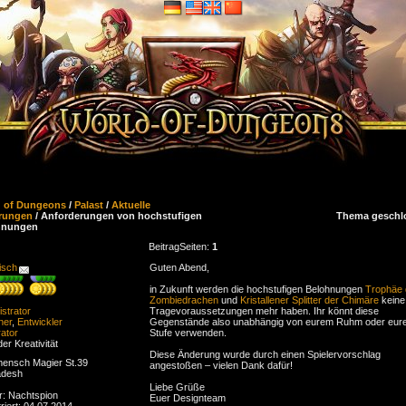
d of Dungeons
/
Palast
/
Aktuelle
rungen
/ Anforderungen von hochstufigen
Thema geschl
hnungen
Beitrag
Seiten:
1
isch
Guten Abend,
in Zukunft werden die hochstufigen Belohnungen
Trophäe
Zombiedrachen
und
Kristallener Splitter der Chimäre
keine
strator
Tragevoraussetzungen mehr haben. Ihr könnt diese
ner
,
Entwickler
Gegenstände also unabhängig von eurem Ruhm oder eur
ator
Stufe verwenden.
der Kreativität
Diese Änderung wurde durch einen Spielervorschlag
ensch Magier St.39
angestoßen – vielen Dank dafür!
adesh
Liebe Grüße
r: Nachtspion
Euer Designteam
riert: 04.07.2014