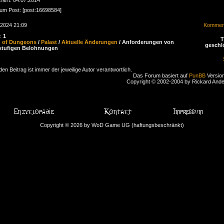
zum Post: [post:16698584]
.2024 21:09
Komment
n:
1
d of Dungeons
/
Palast
/
Aktuelle Änderungen
/ Anforderungen von
geschl
stufigen Belohnungen
den Beitrag ist immer der jeweilige Autor verantwortlich.
Das Forum basiert auf
PunBB
Version
Copyright © 2002-2004 by Rickard And
Copyright © 2026 by WoD Game UG (haftungsbeschränkt)