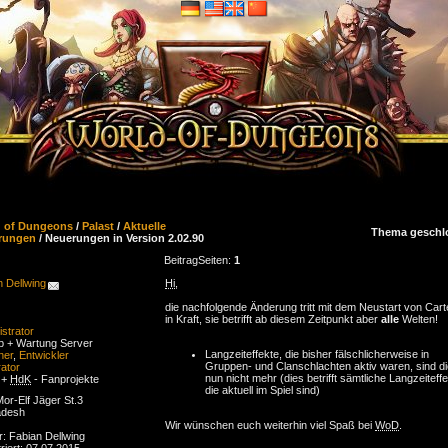
d of Dungeons
/
Palast
/
Aktuelle
Thema geschl
rungen
/ Neuerungen in Version 2.02.90
Beitrag
Seiten:
1
n Dellwing
Hi
,
die nachfolgende Änderung tritt mit dem Neustart von Car
in Kraft, sie betrifft ab diesem Zeitpunkt aber
alle
Welten!
strator
eb + Wartung Server
Langzeiteffekte, die bisher fälschlicherweise in
ner
,
Entwickler
Gruppen- und Clanschlachten aktiv waren, sind d
ator
nun nicht mehr (dies betrifft sämtliche Langzeiteff
 +
HdK
- Fanprojekte
die aktuell im Spiel sind)
or-Elf Jäger St.3
adesh
Wir wünschen euch weiterhin viel Spaß bei
WoD
.
r: Fabian Dellwing
riert: 07.07.2015