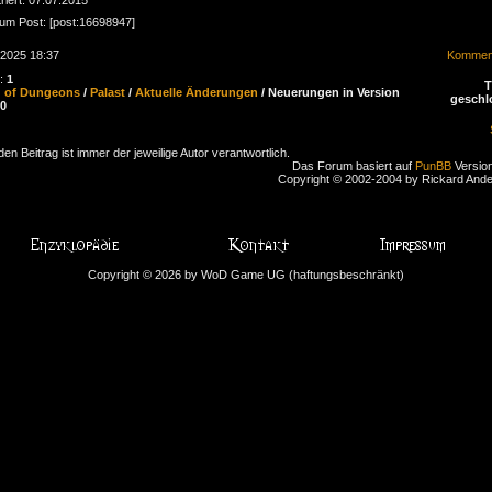
zum Post: [post:16698947]
.2025 18:37
Komment
n:
1
d of Dungeons
/
Palast
/
Aktuelle Änderungen
/ Neuerungen in Version
geschl
90
den Beitrag ist immer der jeweilige Autor verantwortlich.
Das Forum basiert auf
PunBB
Version
Copyright © 2002-2004 by Rickard And
Copyright © 2026 by WoD Game UG (haftungsbeschränkt)