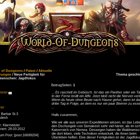
d of Dungeons
/
Palast
/
Aktuelle
rungen
/ Neue Fertigkeit für
Thema geschl
menschen: Jagdfokus
Beitrag
Seiten:
1
ister
... Es raschelt im Gebüsch. Ist das ein Panther oder ein Ta
In der Ferne brüllt ein Affe. Jetzt bloß nicht die Nerven verl
Wenn du heute ohne Beute nach Hause gehst, dann ist da
dritte Tag in Folge, an dem es nur ein paar Beeren zu esse
ner
...
Barbar St.3
Hallo zusammen,
adesh
Wie wir alle aus unseren Expeditionen wissen, ist das Lebe
r: Klarmeister
den Dschungeln von Semakesh sehr viel härter, als im s
riert: 28.03.2012
Kaiserreich von Nemea. Deswegen haben die Waldmensc
die dort leben, viele Techniken entwickelt, die ihnen beim
zum Post: [post:16699204]
Überleben helfen. Eine dieser Fertigkeiten ist der Jagdfoku