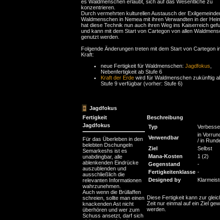
es Waldmenschen erlaubt, sich auf das Wesentliche zu
konzentrieren.
Durch vermehrten kulturellen Austausch der Exilgemeinde
Waldmenschen in Nemea mit ihren Verwandten in der Heim
hat diese Technik nun auch ihren Weg ins Kaiserreich gef
und kann mit dem Start von Cartegon von allen Waldmen
genutzt werden.
Folgende Änderungen treten mit dem Start von Cartegon i
Kraft:
neue Fertigkeit für Waldmenschen:
Jagdfokus
,
Nebenfertigkeit ab Stufe 6
Kraft der Erde
wird für Waldmenschen zukünftig a
Stufe 9 verfügbar (vorher: Stufe 6)
Jagdfokus
Fertigkeit
Beschreibung
Jagdfokus
Typ
Verbesse
in Vorrun
Verwendbar
Für das Überleben in den
/ in Rund
belebten Dschungeln
Ziel
Selbst
Semarkeshs ist es
Mana-Kosten
1 (2)
unabdingbar, alle
ablenkenden Eindrücke
Gegenstand
-
auszublenden und
Fertigkeitenklasse
-
ausschließlich die
Designed by
Klarmeist
relevanten Informationen
wahrzunehmen.
Auch wenn die Brüllaffen
Diese Fertigkeit kann zur glei
schreien, sollte man einen
Zeit nur einmal auf ein Ziel gew
knackenden Ast nicht
werden.
überhören und wer zum
Schuss ansetzt, darf sich