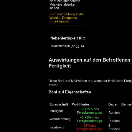
nicht von stechenden
Moskitos ablenken
lassen.
Zur Beschreibung in der
World of Dungeons-
Enzyklopädie ...
Nebenfertigkeit für:
Waldmensch
(ab
St
. 6)
Auswirkungen auf den
Betroffenen
Fertigkeit
Diese Boni und Mali wirken nur, wenn der Held diese Fertig
ausübt.
Boni auf Eigenschaften
Eigenschaft
Modifikator
Dauer
Bemer
+1
+25% des
5
Intelligenz
Fertigkeitenrangs
Runden
+1
+25% des
5
Wahrnehmung
Fertigkeitenrangs
Runden
-25% des
5
Initiativwurf
Fertigkeitenrangs
Runden