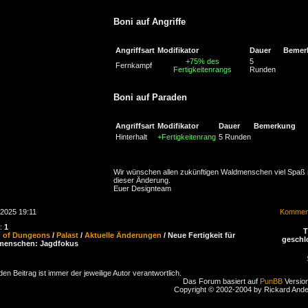
Boni auf Angriffe
Angriffsart
Modifikator
Dauer
Bemer
+75% des
5
Fernkampf
Fertigkeitenrangs
Runden
Boni auf Paraden
Angriffsart
Modifikator
Dauer
Bemerkung
Hinterhalt
+Fertigkeitenrang
5 Runden
Wir wünschen allen zukünftigen Waldmenschen viel Spaß 
dieser Änderung.
Euer Designteam
.2025 19:11
Komment
n:
1
d of Dungeons
/
Palast
/
Aktuelle Änderungen
/ Neue Fertigkeit für
geschl
menschen: Jagdfokus
den Beitrag ist immer der jeweilige Autor verantwortlich.
Das Forum basiert auf
PunBB
Version
Copyright © 2002-2004 by Rickard And