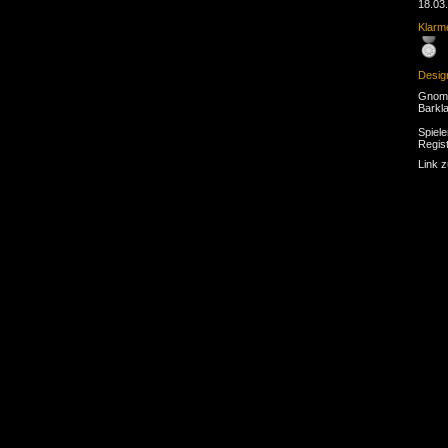
18.03
Klarme
Desig
Gnom 
Barkl
Spiele
Regist
Link 