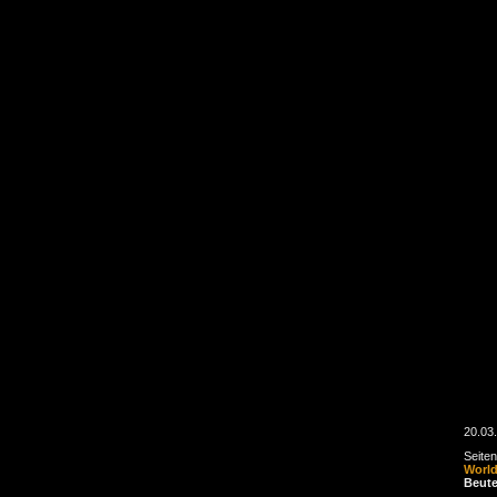
20.03
Seite
Worl
Beute