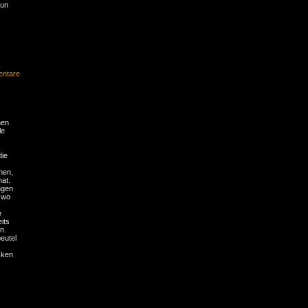
sun
ntare
hen
le
die
hen,
hat.
ngen
 wo
e
its
n.
eutel
cken