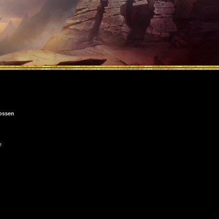
ossen
e