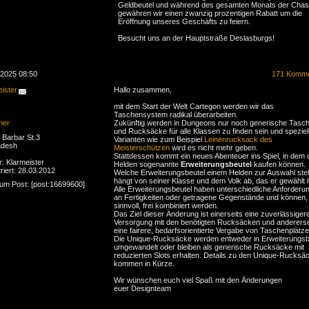
Geldbeutel und während des gesamten Monats der Cha
gewähren wir einen zwanzig prozentigen Rabatt um die
Eröffnung unseres Geschäfts zu feiern.
Besucht uns an der Hauptstraße Deslasburgs!
.2025 08:50
171 Komme
ister
Hallo zusammen,
mit dem Start der Welt Cartegon werden wir das
Taschensystem radikal überarbeiten.
ner
Zukünftig werden in Dungeons nur noch generische Tasc
und Rucksäcke für alle Klassen zu finden sein und speziel
Barbar St.3
Varianten wie zum Beispiel
Leinenrucksack des
adesh
Meisterschützen
wird es nicht mehr geben.
Stattdessen kommt ein neues Abenteuer ins Spiel, in dem 
r: Klarmeister
Helden sogenannte
Erweiterungsbeutel
kaufen können.
riert: 28.03.2012
Welche Erweiterungsbeutel einem Helden zur Auswahl ste
hängt von seiner Klasse und dem Volk ab, das er gewählt 
zum Post: [post:16699600]
Alle Erweiterungsbeutel haben unterschiedliche Anforderu
an Fertigkeiten oder getragene Gegenstände und können,
sinnvoll, frei kombiniert werden.
Das Ziel dieser Änderung ist einerseits eine zuverlässiger
Versorgung mit den benötigten Rucksäcken und andererse
eine fairere, bedarfsorientierte Vergabe von Taschenplätze
Die Unique-Rucksäcke werden entweder in Erweiterungsb
umgewandelt oder bleiben als generische Rucksäcke mit
reduzierten Slots erhalten. Details zu den Unique-Rucksä
kommen in Kürze.
Wir wünschen euch viel Spaß mit den Änderungen
euer Designteam