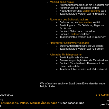
Malakid seine Kraxe
Anwendungsmöglichkeit als Eiskristall entfä
Anforderung an Hagelkorn entfällt
Neue Anforderung:
Magieresistenz
ab 6
Taschenplätze werden auf +8 reduziert
Rucksack des Schlossknackers
Anforderung an
Wurfwaffen
entfällt
Zukünftig auch für Gelehrte, Jäger und
Schützen
Boni auf Giftschaden entfallen
Boni auf
Flatterer
entfallen
Taschenplätze werden auf +8 reduziert
Herzburger Schlummerrucksack
Stufenanforderung wird auf 25 erhöht
Taschenplätze werden auf +14 erhöht
Alianaahs Umhängetasche
Zukünftig für alle Klassen
Anwendungsmöglichkeit als Eiskristall entfä
Boni auf Eisschaden in Fernkampf und
Hinterhalt entfallen
Taschenplätze werden auf +14 reduziert
Wir wünschen euch viel Spaß beim Erkunden der neuen
Möglichkeiten.
.2025 09:11
171 Komme
n:
1
d of Dungeons
/
Palast
/
Aktuelle Änderungen
/ Tupas Taschen und
geschl
l