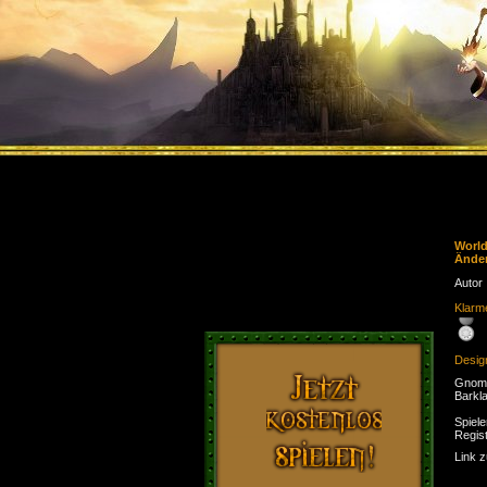
Worl
Ände
Autor
Klarme
Desig
Gnom 
Barkl
Spiele
Regist
Link 