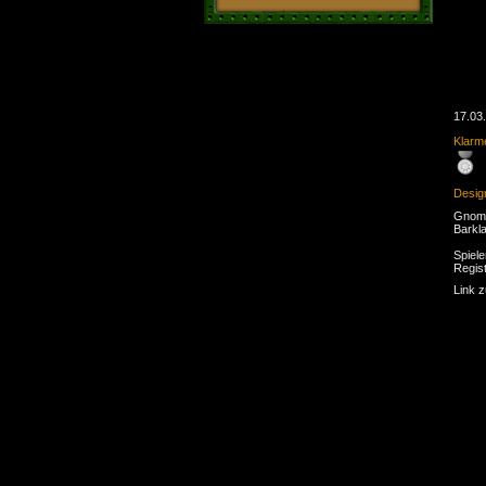
17.03
Klarme
Desig
Gnom 
Barkl
Spiele
Regist
Link 