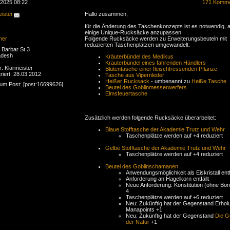
.2025 08:22
171 Komme
ister
Hallo zusammen,
für die Änderung des Taschenkonzepts ist es notwendig, 
einige Unique-Rucksäcke anzupassen.
ner
Folgende Rucksäcke werden zu Erweiterungsbeuteln mit
reduzierten Taschenplätzen umgewandelt:
Barbar St.3
adesh
Kräuterbündel des Medikus
Kräuterbündel eines fahrenden Händlers
r: Klarmeister
Blütentasche einer fleischfressenden Pflanze
riert: 28.03.2012
Tasche aus Vipernleder
Heißer Rucksack
- umbenannt zu
Heiße Tasche
zum Post: [post:16699626]
Beutel des Goblinmesserwerfers
Elmsfeuertasche
Zusätzlich werden folgende Rucksäcke überarbeitet:
Blaue Stofftasche der Akademie Trutz und Wehr
Taschenplätze werden auf +4 reduziert
Gelbe Stofftasche der Akademie Trutz und Wehr
Taschenplätze werden auf +4 reduziert
Beutel des Goblinschamanen
Anwendungsmöglichkeit als Eiskristall entfä
Anforderung an Hagelkorn entfällt
Neue Anforderung: Konstitution (ohne Boni
4
Taschenplätze werden auf +6 reduziert
Neu: Zukünftig hat der Gegenstand Erhol
Manapoints +1
Neu: Zukünftig hat der Gegenstand
Die G
der Natur
+1