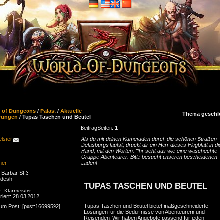
d of Dungeons
/
Palast
/
Aktuelle
Thema geschl
rungen
/ Tupas Taschen und Beutel
Beitrag
Seiten:
1
ister
Als du mit deinen Kameraden durch die schönen Straßen
Delasburgs läufst, drückt dir ein Herr dieses Flugblatt in di
Hand, mit den Worten: "Ihr seht aus wie eine waschechte
Gruppe Abenteurer. Bitte besucht unseren bescheidenen
ner
Laden!"
Barbar St.3
adesh
TUPAS TASCHEN UND BEUTEL
r: Klarmeister
riert: 28.03.2012
Tupas Taschen und Beutel bietet maßgeschneiderte
zum Post: [post:16699592]
Lösungen für die Bedürfnisse von Abenteurern und
Reisenden. Wir haben Angebote passend für jeden