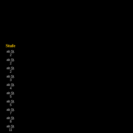
Stufe
ab
St
.
2
ab
St
.
2
ab
St
.
2
ab
St
.
3
ab
St
.
4
ab
St
.
5
ab
St
.
5
ab
St
.
7
ab
St
.
8
ab
St
.
11