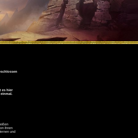
schlossen
 es hier
 einmal.
weißen
von ihnen
lernen und