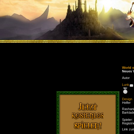
World 
Neues V
Autor
Lunk
Design
Helfer
Rashani
Barklad
Spieler:
Registri
Link zu