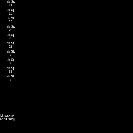
ab
St
.
14
ab
St
.
16
ab
St
.
22
ab
St
.
28
ab
St
.
28
ab
St
.
28
ab
St
.
30
ab
St
.
33
ab
St
.
35
ab
St
.
35
kins/skin-
f.gif[/img]