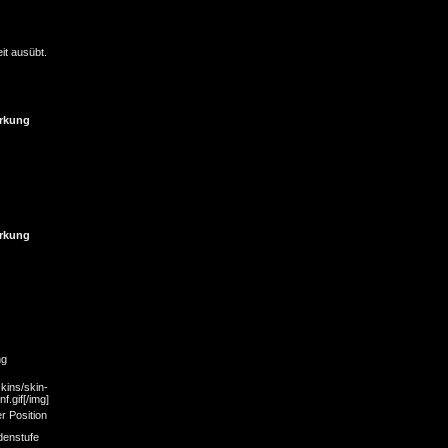
it ausübt.
rkung
rkung
ng
kins/skin-
f.gif[/img]
r Position
denstufe