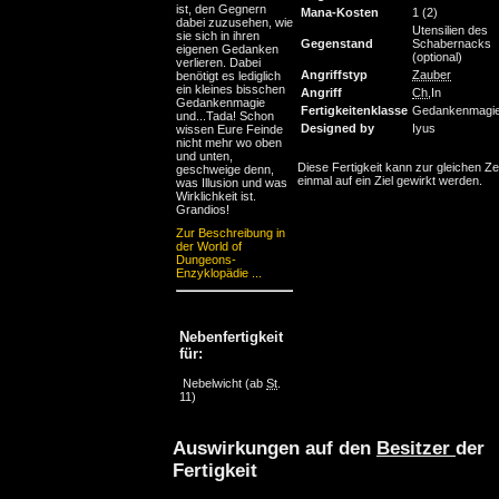
ist, den Gegnern
Mana-Kosten
1 (2)
dabei zuzusehen, wie
Utensilien des
sie sich in ihren
Gegenstand
Schabernac
eigenen Gedanken
(optional)
verlieren. Dabei
Angriffstyp
Zauber
benötigt es lediglich
ein kleines bisschen
Angriff
Ch
,In
Gedankenmagie
Fertigkeitenklasse
Gedankenmagi
und...Tada! Schon
Designed by
Iyus
wissen Eure Feinde
nicht mehr wo oben
und unten,
Diese Fertigkeit kann zur gleichen Ze
geschweige denn,
einmal auf ein Ziel gewirkt werden.
was Illusion und was
Wirklichkeit ist.
Grandios!
Zur Beschreibung in
der World of
Dungeons-
Enzyklopädie ...
Nebenfertigkeit
für:
Nebelwicht
(ab
St
.
11)
Auswirkungen auf den
Besitzer
der
Fertigkeit