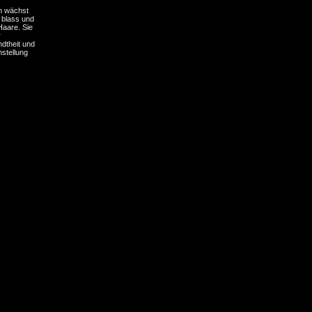
h wächst
h blass und
Haare. Sie
r
dtheit und
nstellung