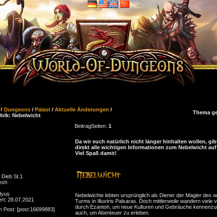
of Dungeons
/
Palast
/
Aktuelle Änderungen
/
Thema ge
olk: Nebelwicht
Beitrag
Seiten:
1
Da wir euch natürlich nicht länger hinhalten wollen, gibt
direkt alle wichtigen Informationen zum Nebelwicht auf
Viel Spaß damit!
 Dieb St.1
esh
 Iyus
Nebelwichte lebten ursprünglich als Diener der Magier des 
ert: 28.07.2021
Turms in Illuxtris Palsaras. Doch mittlerweile wandern viele 
durch Ezantoh, um neue Kulturen und Gebräuche kennenzu
m Post: [post:16699883]
auch, um Abenteuer zu erleben.