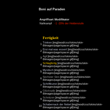
Boni auf Paraden
Angriffsart
Modifikator
Nahkampf
-1
-20% der Heldenstufe
Fertigkeit
Trinken
[img]/wod/css//skins/skin-
1
8/images/page/spacer.gif[/img]
Erst mal was essen!
[img]/wod/css//skins/skin-
2
8/images/page/spacer.gif[/img]
Agil
[img]/wod/css//skins/skin-
3
8/images/page/spacer.gif[/img]
Schlagfertig
[img]/wod/css//skins/skin-
4
8/images/page/spacer.gif[/img]
Mystisch
[img]/wod/css//skins/skin-
5
8/images/page/spacer.gif[/img]
Sechster Sinn
[img]/wod/css//skins/skin-
6
8/images/page/spacer.gif[/img]
Schriftkunst
[img]/wod/css//skins/skin-
7
8/images/page/spacer.gif[/img]
Glückspilz
[img]/wod/css//skins/skin-
8
8/images/page/spacer.gif[/img]
Schnitzen
[img]/wod/css//skins/skin-
9
8/images/page/spacer.gif[/img]
Schabernack der Nebel
[img]/wod/css//skins/skin-
10
8/images/page/spacer.gif[/img]