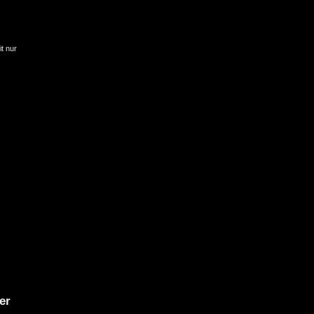
it nur
er