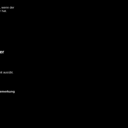
, wenn der
 hat.
er
it ausübt.
emerkung