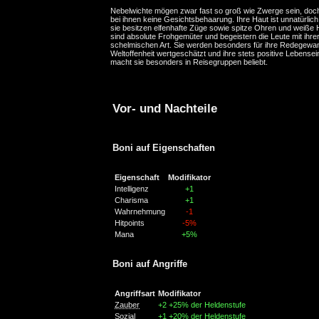
Nebelwichte mögen zwar fast so groß wie Zwerge sein, doc
bei ihnen keine Gesichtsbehaarung. Ihre Haut ist unnatürlic
sie besitzen elfenhafte Züge sowie spitze Ohren und weiße 
sind absolute Frohgemüter und begeistern die Leute mit ihre
schelmischen Art. Sie werden besonders für ihre Redegewan
Weltoffenheit wertgeschätzt und ihre stets positive Lebensei
macht sie besonders in Reisegruppen beliebt.
Vor- und Nachteile
Boni auf Eigenschaften
Eigenschaft
Modifikator
Intelligenz
+1
Charisma
+1
Wahrnehmung
-1
Hitpoints
-5%
Mana
+5%
Boni auf Angriffe
Angriffsart
Modifikator
Zauber
+2
+25% der Heldenstufe
Sozial
+1
+20% der Heldenstufe