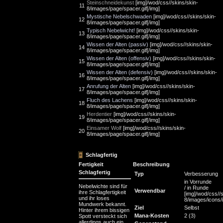
Steinschneidekunst
[img]/wod/css//skins/skin-
11
8/images/page/spacer.gif[/img]
Mystische Nebelschwaden
[img]/wod/css//skins/skin-
12
8/images/page/spacer.gif[/img]
Typisch Nebelwicht!
[img]/wod/css//skins/skin-
13
8/images/page/spacer.gif[/img]
Wissen der Alten (passiv)
[img]/wod/css//skins/skin-
14
8/images/page/spacer.gif[/img]
Wissen der Alten (offensiv)
[img]/wod/css//skins/skin-
15
8/images/page/spacer.gif[/img]
Wissen der Alten (defensiv)
[img]/wod/css//skins/skin-
16
8/images/page/spacer.gif[/img]
Anrufung der Alten
[img]/wod/css//skins/skin-
17
8/images/page/spacer.gif[/img]
Fluch des Lachens
[img]/wod/css//skins/skin-
18
8/images/page/spacer.gif[/img]
Herdentier
[img]/wod/css//skins/skin-
19
8/images/page/spacer.gif[/img]
Einsamer Wolf
[img]/wod/css//skins/skin-
20
8/images/page/spacer.gif[/img]
Schlagfertig
Fertigkeit
Beschreibung
Schlagfertig
Typ
Verbesserung
in Vorrunde
Nebelwichte sind für
/ in Runde
Verwendbar
ihre Schlagfertigkeit
[img]/wod/css//s
und ihr loses
8/images/icons/in
Mundwerk bekannt.
Ziel
Selbst
Hinter ihrem bissigen
Mana-Kosten
2 (3)
Spott versteckt sich
allerdings auch ein