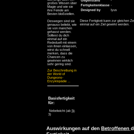
Gegenstand
-
großes Wissen über
Fertigkeitenklasse
-
Magie und wie sie
Designed by
Iyus
ihre Feinde am
Besten bloßstellen.
Diese Fertigkeit kann zur gleichen Ze
Deswegen sind sie
einmal auf ein Ziel gewirkt werden.
genauso beliebt, wie
sie von manchen
gehasst werden.
Solltest du dich
einmal auf ein
Rededuell mit einem
von ihnen einlassen,
wirst du schnell
merken, dass die
Chancen zu
gewinnen wirklich
sehr gering sind.
Zur Beschreibung in
der World of
Dungeons-
Enzyklopädie ...
Basisfertigkeit
für:
Nebelwicht
(ab
St
.
3)
Auswirkungen auf den
Betroffenen
d