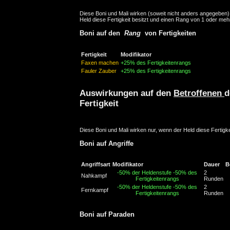
Diese Boni und Mali wirken (soweit nicht anders angegeben)
Held diese Fertigkeit besitzt und einen Rang von 1 oder mehr
Boni auf den
Rang
von Fertigkeiten
Fertigkeit
Modifikator
Faxen machen
+25% des Fertigkeitenrangs
Fauler Zauber
+25% des Fertigkeitenrangs
Auswirkungen auf den
Betroffenen
d
Fertigkeit
Diese Boni und Mali wirken nur, wenn der Held diese Fertigke
Boni auf Angriffe
Angriffsart
Modifikator
Dauer
B
-50% der Heldenstufe
-50% des
2
Nahkampf
Fertigkeitenrangs
Runden
-50% der Heldenstufe
-50% des
2
Fernkampf
Fertigkeitenrangs
Runden
Boni auf Paraden