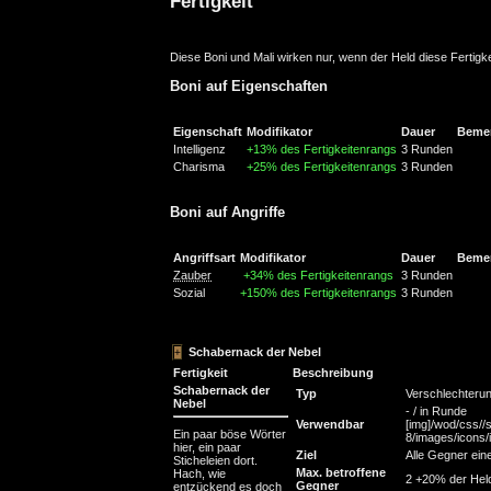
Fertigkeit
Diese Boni und Mali wirken nur, wenn der Held diese Fertigke
Boni auf Eigenschaften
Eigenschaft
Modifikator
Dauer
Beme
Intelligenz
+13% des Fertigkeitenrangs
3 Runden
Charisma
+25% des Fertigkeitenrangs
3 Runden
Boni auf Angriffe
Angriffsart
Modifikator
Dauer
Beme
Zauber
+34% des Fertigkeitenrangs
3 Runden
Sozial
+150% des Fertigkeitenrangs
3 Runden
Schabernack der Nebel
Fertigkeit
Beschreibung
Schabernack der
Typ
Verschlechteru
Nebel
- / in Runde
Verwendbar
[img]/wod/css//s
Ein paar böse Wörter
8/images/icons/in
hier, ein paar
Ziel
Alle Gegner eine
Sticheleien dort.
Max. betroffene
Hach, wie
2 +20% der Hel
Gegner
entzückend es doch