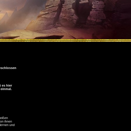
schlossen
 es hier
 einmal.
weißen
von ihnen
lernen und