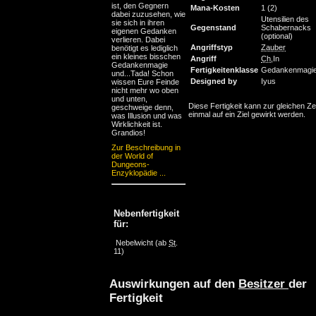
ist, den Gegnern
Mana-Kosten
1 (2)
dabei zuzusehen, wie
Utensilien des
sie sich in ihren
Gegenstand
Schabernac
eigenen Gedanken
(optional)
verlieren. Dabei
Angriffstyp
Zauber
benötigt es lediglich
ein kleines bisschen
Angriff
Ch
,In
Gedankenmagie
Fertigkeitenklasse
Gedankenmagi
und...Tada! Schon
Designed by
Iyus
wissen Eure Feinde
nicht mehr wo oben
und unten,
Diese Fertigkeit kann zur gleichen Ze
geschweige denn,
einmal auf ein Ziel gewirkt werden.
was Illusion und was
Wirklichkeit ist.
Grandios!
Zur Beschreibung in
der World of
Dungeons-
Enzyklopädie ...
Nebenfertigkeit
für:
Nebelwicht
(ab
St
.
11)
Auswirkungen auf den
Besitzer
der
Fertigkeit