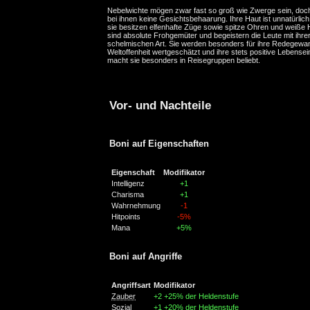
Nebelwichte mögen zwar fast so groß wie Zwerge sein, doc
bei ihnen keine Gesichtsbehaarung. Ihre Haut ist unnatürlic
sie besitzen elfenhafte Züge sowie spitze Ohren und weiße 
sind absolute Frohgemüter und begeistern die Leute mit ihre
schelmischen Art. Sie werden besonders für ihre Redegewan
Weltoffenheit wertgeschätzt und ihre stets positive Lebensei
macht sie besonders in Reisegruppen beliebt.
Vor- und Nachteile
Boni auf Eigenschaften
Eigenschaft
Modifikator
Intelligenz
+1
Charisma
+1
Wahrnehmung
-1
Hitpoints
-5%
Mana
+5%
Boni auf Angriffe
Angriffsart
Modifikator
Zauber
+2
+25% der Heldenstufe
Sozial
+1
+20% der Heldenstufe