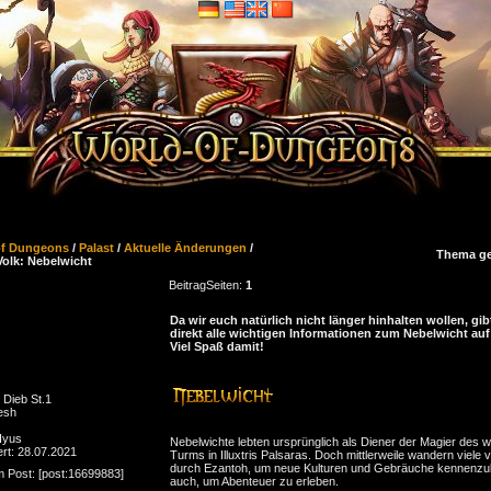
of Dungeons
/
Palast
/
Aktuelle Änderungen
/
Thema ge
olk: Nebelwicht
Beitrag
Seiten:
1
Da wir euch natürlich nicht länger hinhalten wollen, gibt
direkt alle wichtigen Informationen zum Nebelwicht auf
Viel Spaß damit!
 Dieb St.1
esh
 Iyus
Nebelwichte lebten ursprünglich als Diener der Magier des 
ert: 28.07.2021
Turms in Illuxtris Palsaras. Doch mittlerweile wandern viele 
durch Ezantoh, um neue Kulturen und Gebräuche kennenzu
m Post: [post:16699883]
auch, um Abenteuer zu erleben.