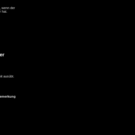
, wenn der
 hat.
er
it ausübt.
emerkung