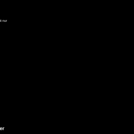
it nur
er