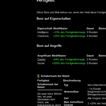
Fertigkeit
Diese Boni und Mali wirken nur, wenn der Held diese Fertigke
Boni auf Eigenschaften
Eigenschaft
Modifikator
Dauer
Beme
Intelligenz
+13% des Fertigkeitenrangs
3 Runden
Charisma
+25% des Fertigkeitenrangs
3 Runden
Boni auf Angriffe
Angriffsart
Modifikator
Dauer
Beme
Zauber
+34% des Fertigkeitenrangs
3 Runden
Sozial
+150% des Fertigkeitenrangs
3 Runden
Schabernack der Nebel
Fertigkeit
Beschreibung
Schabernack der
Typ
Verschlechteru
Nebel
- / in Runde
Verwendbar
[img]/wod/css//s
Ein paar böse Wörter
8/images/icons/in
hier, ein paar
Ziel
Alle Gegner eine
Sticheleien dort.
Max. betroffene
Hach, wie
2 +20% der Hel
Gegner
entzückend es doch