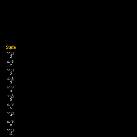
Stufe
ab
St
.
2
ab
St
.
2
ab
St
.
2
ab
St
.
3
ab
St
.
4
ab
St
.
5
ab
St
.
5
ab
St
.
7
ab
St
.
8
ab
St
.
11