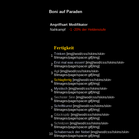
Boni auf Paraden
Angriffsart
Modifikator
Nahkampf
-1
-20% der Heldenstufe
Fertigkeit
Trinken
[img]/wod/css//skins/skin-
1
8/images/page/spacer.gif[/img]
Erst mal was essen!
[img]/wod/css//skins/skin-
2
8/images/page/spacer.gif[/img]
Agil
[img]/wod/css//skins/skin-
3
8/images/page/spacer.gif[/img]
Schlagfertig
[img]/wod/css//skins/skin-
4
8/images/page/spacer.gif[/img]
Mystisch
[img]/wod/css//skins/skin-
5
8/images/page/spacer.gif[/img]
Sechster Sinn
[img]/wod/css//skins/skin-
6
8/images/page/spacer.gif[/img]
Schriftkunst
[img]/wod/css//skins/skin-
7
8/images/page/spacer.gif[/img]
Glückspilz
[img]/wod/css//skins/skin-
8
8/images/page/spacer.gif[/img]
Schnitzen
[img]/wod/css//skins/skin-
9
8/images/page/spacer.gif[/img]
Schabernack der Nebel
[img]/wod/css//skins/skin-
10
8/images/page/spacer.gif[/img]