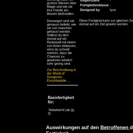
Gegenstand
-
großes Wissen über
Fertigkeitenklasse
-
Magie und wie sie
Designed by
Iyus
ihre Feinde am
Besten bloßstellen.
Diese Fertigkeit kann zur gleichen Ze
Deswegen sind sie
einmal auf ein Ziel gewirkt werden.
genauso beliebt, wie
sie von manchen
gehasst werden.
Solltest du dich
einmal auf ein
Rededuell mit einem
von ihnen einlassen,
wirst du schnell
merken, dass die
Chancen zu
gewinnen wirklich
sehr gering sind.
Zur Beschreibung in
der World of
Dungeons-
Enzyklopädie ...
Basisfertigkeit
für:
Nebelwicht
(ab
St
.
3)
Auswirkungen auf den
Betroffenen
d