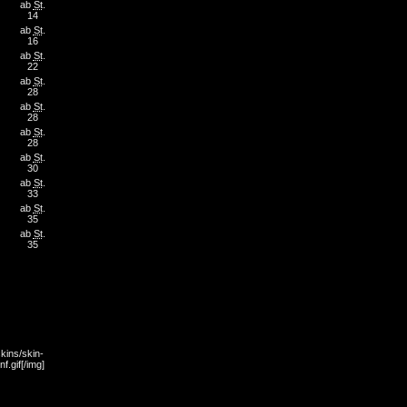
ab
St
.
14
ab
St
.
16
ab
St
.
22
ab
St
.
28
ab
St
.
28
ab
St
.
28
ab
St
.
30
ab
St
.
33
ab
St
.
35
ab
St
.
35
kins/skin-
f.gif[/img]