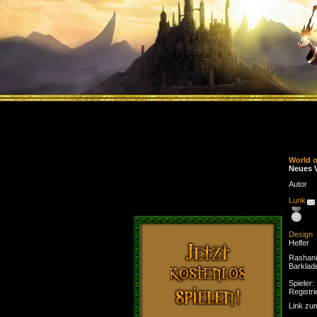
World 
Neues V
Autor
Lunk
Design
Helfer
Rashani
Barklad
Spieler:
Registri
Link zu