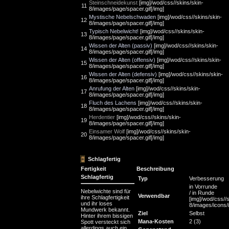
Steinschneidekunst
[img]/wod/css//skins/skin-
11
8/images/page/spacer.gif[/img]
Mystische Nebelschwaden
[img]/wod/css//skins/skin-
12
8/images/page/spacer.gif[/img]
Typisch Nebelwicht!
[img]/wod/css//skins/skin-
13
8/images/page/spacer.gif[/img]
Wissen der Alten (passiv)
[img]/wod/css//skins/skin-
14
8/images/page/spacer.gif[/img]
Wissen der Alten (offensiv)
[img]/wod/css//skins/skin-
15
8/images/page/spacer.gif[/img]
Wissen der Alten (defensiv)
[img]/wod/css//skins/skin-
16
8/images/page/spacer.gif[/img]
Anrufung der Alten
[img]/wod/css//skins/skin-
17
8/images/page/spacer.gif[/img]
Fluch des Lachens
[img]/wod/css//skins/skin-
18
8/images/page/spacer.gif[/img]
Herdentier
[img]/wod/css//skins/skin-
19
8/images/page/spacer.gif[/img]
Einsamer Wolf
[img]/wod/css//skins/skin-
20
8/images/page/spacer.gif[/img]
Schlagfertig
Fertigkeit
Beschreibung
Schlagfertig
Typ
Verbesserung
in Vorrunde
Nebelwichte sind für
/ in Runde
Verwendbar
ihre Schlagfertigkeit
[img]/wod/css//s
und ihr loses
8/images/icons/in
Mundwerk bekannt.
Ziel
Selbst
Hinter ihrem bissigen
Mana-Kosten
2 (3)
Spott versteckt sich
allerdings auch ein