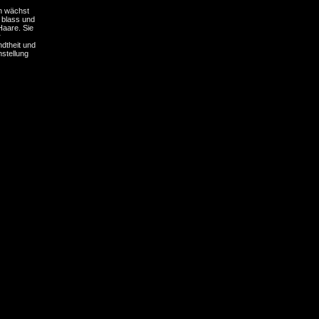
h wächst
h blass und
Haare. Sie
r
dtheit und
nstellung