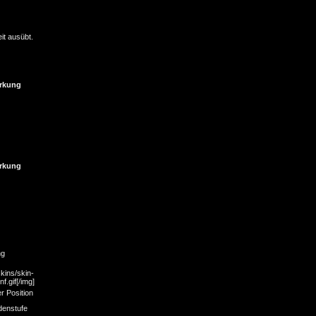
it ausübt.
rkung
rkung
ng
kins/skin-
f.gif[/img]
r Position
denstufe