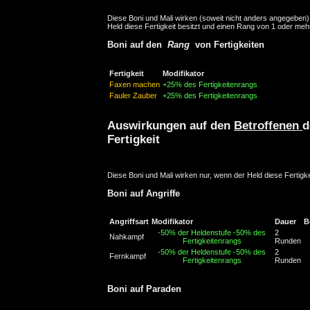
Diese Boni und Mali wirken (soweit nicht anders angegeben)
Held diese Fertigkeit besitzt und einen Rang von 1 oder mehr
Boni auf den
Rang
von Fertigkeiten
Fertigkeit
Modifikator
Faxen machen
+25% des Fertigkeitenrangs
Fauler Zauber
+25% des Fertigkeitenrangs
Auswirkungen auf den
Betroffenen
d
Fertigkeit
Diese Boni und Mali wirken nur, wenn der Held diese Fertigke
Boni auf Angriffe
Angriffsart
Modifikator
Dauer
B
-50% der Heldenstufe
-50% des
2
Nahkampf
Fertigkeitenrangs
Runden
-50% der Heldenstufe
-50% des
2
Fernkampf
Fertigkeitenrangs
Runden
Boni auf Paraden