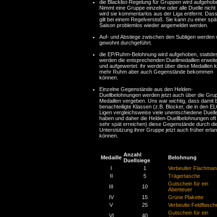
die Blacklist-Regelung für Gruppen wird aufgehob
Nimmt eine Gruppe einzelne oder alle Duelle nicht
wird sie kommentarlos aus der Liga entfernt. Das
gilt bei einem Regelverstoß. Sie kann zu einer spä
Saison problemlos wieder angemeldet werden.
Auf- und Abstiege zwischen den Subligen werden 
gewohnt durchgeführt.
die EP/Ruhm-Belohnung wird aufgehoben, stattde
werden die entsprechenden Duellmedaillen erweite
und aufgewertet: ihr werdet über diese Medaillen k
mehr Ruhm aber auch Gegenstände bekommen
können.
Einzelne Gegenstände aus den Helden-
Duellbelohnungen werden jetzt auch über die Gru
Medaillen vergeben. Uns war wichtig, dass damit 
benachteiligte Klassen (z.B. Blocker, die in den E
Ligen vergleichsweise viele unentschiedene Duell
haben und daher die Helden-Duellbelohnungen oft 
sehr spät erreichen) diese Gegenstände durch di
Unterstützung ihrer Gruppe jetzt auch früher erla
können.
Anzahl
Medaille
Belohnung
Duellsiege
I
1
Verbeulter Flachman
II
5
Trägertasche
Gutschein für ein
III
10
Abenteuer
IV
15
Grüne Plakette
V
25
Verbeulte Feldflasch
Gutschein für ein
VI
40