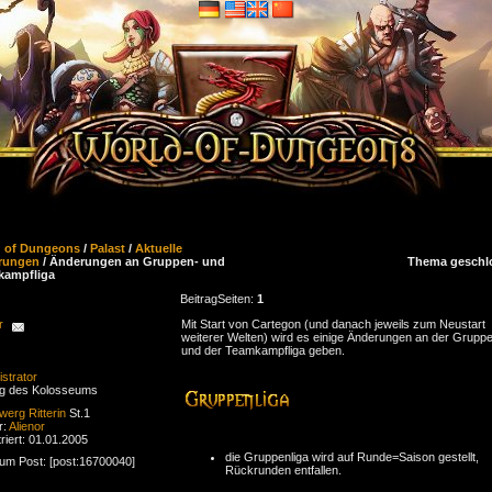
d of Dungeons
/
Palast
/
Aktuelle
rungen
/ Änderungen an Gruppen- und
Thema geschl
kampfliga
Beitrag
Seiten:
1
r
Mit Start von Cartegon (und danach jeweils zum Neustart
weiterer Welten) wird es einige Änderungen an der Gruppe
und der Teamkampfliga geben.
strator
ng des Kolosseums
werg
Ritterin
St.1
r:
Alienor
riert: 01.01.2005
die Gruppenliga wird auf Runde=Saison gestellt,
zum Post: [post:16700040]
Rückrunden entfallen.