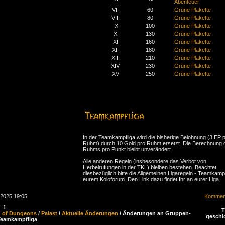
Abenteuer
VII
60
Grüne Plakette
VIII
80
Grüne Plakette
IX
100
Grüne Plakette
X
130
Grüne Plakette
XI
160
Grüne Plakette
XII
180
Grüne Plakette
XIII
210
Grüne Plakette
XIV
230
Grüne Plakette
XV
250
Grüne Plakette
In der Teamkampfliga wird die bisherige Belohnung (3
EP
p
Ruhm) durch 10 Gold pro Ruhm ersetzt. Die Berechnung 
Ruhms pro Punkt bleibt unverändert.
Alle anderen Regeln (insbesondere das Verbot von
Herbeirufungen in der
TKL
) bleiben bestehen. Beachtet
diesbezüglich bitte die Allgemeinen Ligaregeln - Teamkampf
eurem Koloforum. Den Link dazu findet Ihr an eurer Liga.
.2025 19:05
Komment
n:
1
d of Dungeons
/
Palast
/
Aktuelle Änderungen
/ Änderungen an Gruppen-
geschl
Teamkampfliga