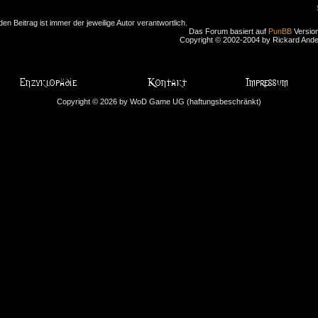
den Beitrag ist immer der jeweilige Autor verantwortlich.
Das Forum basiert auf
PunBB
Version
Copyright © 2002-2004 by Rickard And
Copyright © 2026 by WoD Game UG (haftungsbeschränkt)