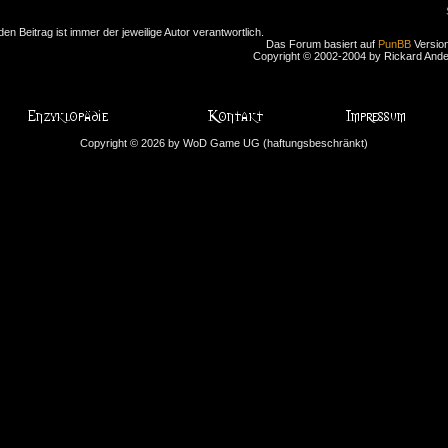
den Beitrag ist immer der jeweilige Autor verantwortlich.
Das Forum basiert auf
PunBB
Version
Copyright © 2002-2004 by Rickard And
Copyright © 2026 by WoD Game UG (haftungsbeschränkt)