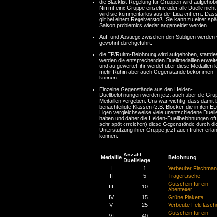
die Blacklist-Regelung für Gruppen wird aufgehob
Nimmt eine Gruppe einzelne oder alle Duelle nicht
wird sie kommentarlos aus der Liga entfernt. Das
gilt bei einem Regelverstoß. Sie kann zu einer spä
Saison problemlos wieder angemeldet werden.
Auf- und Abstiege zwischen den Subligen werden 
gewohnt durchgeführt.
die EP/Ruhm-Belohnung wird aufgehoben, stattde
werden die entsprechenden Duellmedaillen erweite
und aufgewertet: ihr werdet über diese Medaillen k
mehr Ruhm aber auch Gegenstände bekommen
können.
Einzelne Gegenstände aus den Helden-
Duellbelohnungen werden jetzt auch über die Gru
Medaillen vergeben. Uns war wichtig, dass damit 
benachteiligte Klassen (z.B. Blocker, die in den E
Ligen vergleichsweise viele unentschiedene Duell
haben und daher die Helden-Duellbelohnungen oft 
sehr spät erreichen) diese Gegenstände durch di
Unterstützung ihrer Gruppe jetzt auch früher erla
können.
Anzahl
Medaille
Belohnung
Duellsiege
I
1
Verbeulter Flachman
II
5
Trägertasche
Gutschein für ein
III
10
Abenteuer
IV
15
Grüne Plakette
V
25
Verbeulte Feldflasch
Gutschein für ein
VI
40