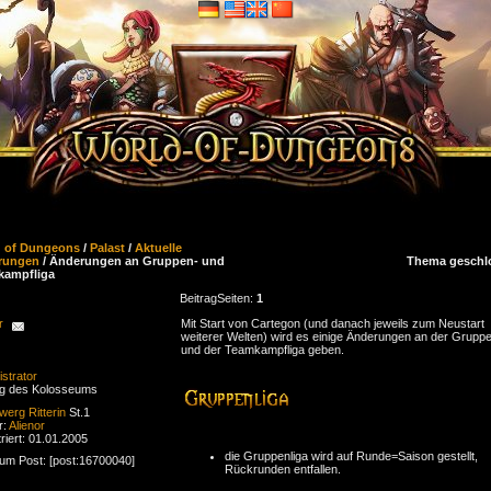
d of Dungeons
/
Palast
/
Aktuelle
rungen
/ Änderungen an Gruppen- und
Thema geschl
kampfliga
Beitrag
Seiten:
1
r
Mit Start von Cartegon (und danach jeweils zum Neustart
weiterer Welten) wird es einige Änderungen an der Gruppe
und der Teamkampfliga geben.
strator
ng des Kolosseums
werg
Ritterin
St.1
r:
Alienor
riert: 01.01.2005
die Gruppenliga wird auf Runde=Saison gestellt,
zum Post: [post:16700040]
Rückrunden entfallen.