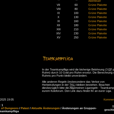
Abenteuer
VII
60
Grüne Plakette
VIII
80
Grüne Plakette
IX
100
Grüne Plakette
X
130
Grüne Plakette
XI
160
Grüne Plakette
XII
180
Grüne Plakette
XIII
210
Grüne Plakette
XIV
230
Grüne Plakette
XV
250
Grüne Plakette
In der Teamkampfliga wird die bisherige Belohnung (3
EP
p
Ruhm) durch 10 Gold pro Ruhm ersetzt. Die Berechnung 
Ruhms pro Punkt bleibt unverändert.
Alle anderen Regeln (insbesondere das Verbot von
Herbeirufungen in der
TKL
) bleiben bestehen. Beachtet
diesbezüglich bitte die Allgemeinen Ligaregeln - Teamkampf
eurem Koloforum. Den Link dazu findet Ihr an eurer Liga.
.2025 19:05
Komment
n:
1
d of Dungeons
/
Palast
/
Aktuelle Änderungen
/ Änderungen an Gruppen-
geschl
Teamkampfliga