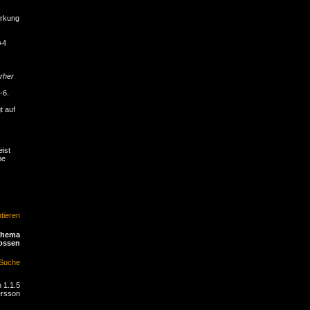
irkung
+4
rher
-6.
t auf
ist
be
ieren
Thema
ossen
Suche
 1.1.5
ersson