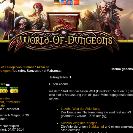
d of Dungeons
/
Palast
/
Aktuelle
Thema geschl
rungen
/ Luzehs, Sunzus und Mahamas
Beitrag
Seiten:
1
isch
Guten Abend,
mit dem Start der nächsten Welt (Darakesh, Version 35) w
eine kleine Anpassung von ein paar Mönchsgegenständen
strator
geben:
ner
,
Entwickler
ator
Luzehs Weg der Ablenkung
der Kreativität
Der Bonus auf Nahkampfangriffe wird fest auf +3
ensch Magier St.39
geändert.
(vorher +20% der
HS
)
adesh
Sunzus Weg des Krieges
r: Nachtspion
Die Anforderungen
Stabkampf
und einem angeleg
riert: 04.07.2014
Stab
entfallen.