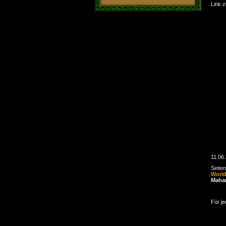
Link 
11.06
Seite
Worl
Maha
Für je