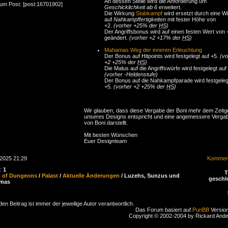
An dessen Stelle wird die Anforderung um
zum Post: [post:16701902]
Geschicklichkeit ab 6
erweitert.
Die Wirkung
Stabkampf
wird ersetzt durch eine W
auf
Nahkampffertigkeiten
mit fester Höhe von
+2.
(vorher +25% der
HS
)
Der Angriffsbonus wird auf einen festen Wert von 
geändert.
(vorher +2 +17% der
HS
)
Mahamas Weg der inneren Erleuchtung
Der Bonus auf Hitpoints wird festgelegt auf +5.
(vo
+2 +25% der
HS
)
Die Malus auf die Angriffswürfe wird festgelegt auf 
(vorher -Heldenstufe)
Der Bonus auf die Nahkampfparade wird festgeleg
+5.
(vorher +2 +25% der
HS
)
Wir glauben, dass diese Vergabe der Boni mehr dem Zeitge
unseres Designs entspricht und eine angemessere Verga
von Boni darstellt.
Mit besten Wünschen
Euer Designteam
.2025 21:29
Komment
n:
1
d of Dungeons
/
Palast
/
Aktuelle Änderungen
/ Luzehs, Sunzus und
geschl
mas
den Beitrag ist immer der jeweilige Autor verantwortlich.
Das Forum basiert auf
PunBB
Version
Copyright © 2002-2004 by Rickard And