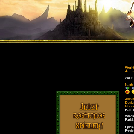
Worl
Ände
Autor
Nacht
Admini
Desig
Moder
Halle 
Waldm
Barkl
Spiele
Regist