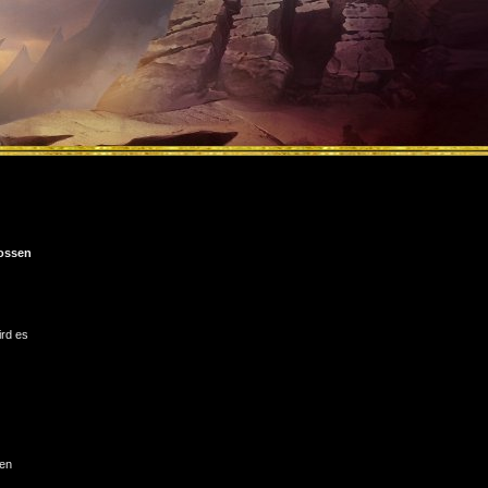
ossen
ird es
ten