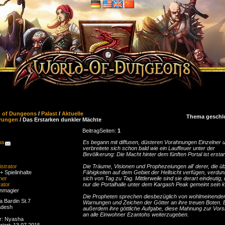
d of Dungeons
/
Palast
/
Aktuelle
Thema geschl
rungen
/ Das Erstarken dunkler Mächte
Beitrag
Seiten:
1
ha
Es begann mit diffusen, düsteren Vorahnungen Einzelner 
verbreitete sich schon bald wie ein Lauffeuer unter der
Bevölkerung: Die Macht hinter dem fünften Portal ist erstar
strator
Die Träume, Visionen und Prophezeiungen all' derer, die ü
+ Spielinhalte
Fähigkeiten auf dem Gebiet der Hellsicht verfügen, verdun
ner
sich von Tag zu Tag. Mittlerweile sind sie derart eindeutig,
ator
nur die Portalhalle unter dem Kargash Peak gemeint sein 
enmagier
Die Propheten sprechen diesbezüglich von wohlmeinende
a Bardin St.7
Warnungen und Zeichen der Götter an ihre treuen Boten. 
adesh
außerdem ihre göttliche Aufgabe, diese Mahnung zur Vors
an alle Einwohner Ezantohs weiterzugeben.
er: Nyasha
riert: 13.07.2015