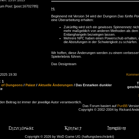
zum Post: [post:16702785]
Hi
,
Beginnend mit Version 34 wird der Dungeon
Das fünfte Por
eine Überarbeitung erhalten:
Zukünftig wird sich ein gewisses Spinnennetz nich
mehr maßgeblich von anderen Methoden als dem
Entlanghangeln bezwingen lassen.
Mehrere NPC haben einen Powerschub erhalten,
die Abstufungen in der Schwierigkeit zu schärfen.
Wir hoffen, diese Änderungen werden zu einem verbesser
Spielerlebnis führen.
Das Designteam
.2025 19:30
Komment
n:
1
d of Dungeons
/
Palast
/
Aktuelle Änderungen
/ Das Erstarken dunkler
geschl
te
den Beitrag ist immer der jeweilige Autor verantwortlich.
Das Forum basiert auf
PunBB
Version
Copyright © 2002-2004 by Rickard And
Copyright © 2026 by WoD Game UG (haftungsbeschränkt)