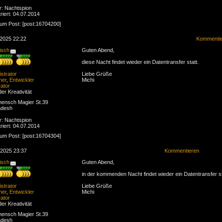
r: Nachtspion
riert: 04.07.2014
zum Post: [post:16704200]
.2025 22:22
Kommenti
isch
Guten Abend,
diese Nacht findet wieder ein Datentransfer statt.
strator
Liebe Grüße
ner
,
Entwickler
Michi
ator
der Kreativität
ensch Magier St.39
adesh
r: Nachtspion
riert: 04.07.2014
zum Post: [post:16704304]
.2025 23:37
Kommentieren
isch
Guten Abend,
in der kommenden Nacht findet wieder ein Datentransfer st
strator
Liebe Grüße
ner
,
Entwickler
Michi
ator
der Kreativität
ensch Magier St.39
adesh