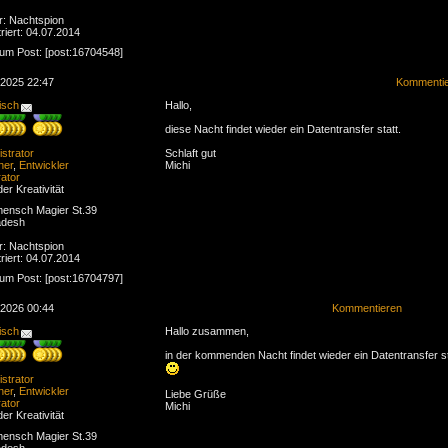
r: Nachtspion
riert: 04.07.2014
zum Post: [post:16704548]
.2025 22:47
Kommenti
isch
Hallo,
diese Nacht findet wieder ein Datentransfer statt.
strator
Schlaft gut
ner
,
Entwickler
Michi
ator
der Kreativität
ensch Magier St.39
adesh
r: Nachtspion
riert: 04.07.2014
zum Post: [post:16704797]
.2026 00:44
Kommentieren
isch
Hallo zusammen,
in der kommenden Nacht findet wieder ein Datentransfer st
strator
ner
,
Entwickler
Liebe Grüße
ator
Michi
der Kreativität
ensch Magier St.39
adesh