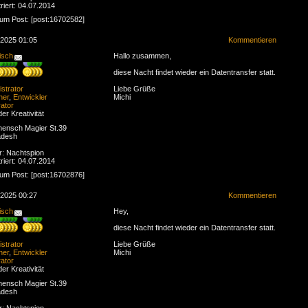
riert: 04.07.2014
zum Post: [post:16702582]
.2025 01:05
Kommentieren
isch
Hallo zusammen,
diese Nacht findet wieder ein Datentransfer statt.
strator
Liebe Grüße
ner
,
Entwickler
Michi
ator
der Kreativität
ensch Magier St.39
adesh
r: Nachtspion
riert: 04.07.2014
zum Post: [post:16702876]
.2025 00:27
Kommentieren
isch
Hey,
diese Nacht findet wieder ein Datentransfer statt.
strator
Liebe Grüße
ner
,
Entwickler
Michi
ator
der Kreativität
ensch Magier St.39
adesh
r: Nachtspion