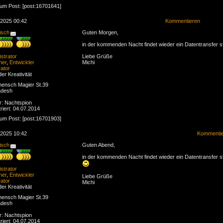
zum Post: [post:16701641]
.2025 00:42
Kommentieren
isch
Guten Morgen,
in der kommenden Nacht findet wieder ein Datentransfer st
strator
Liebe Grüße
ner
,
Entwickler
Michi
ator
der Kreativität
ensch Magier St.39
adesh
r: Nachtspion
riert: 04.07.2014
zum Post: [post:16701903]
.2025 10:42
Kommenti
isch
Guten Abend,
in der kommenden Nacht findet wieder ein Datentransfer st
strator
ner
,
Entwickler
Liebe Grüße
ator
Michi
der Kreativität
ensch Magier St.39
adesh
r: Nachtspion
riert: 04.07.2014