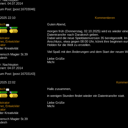
riert: 04.07.2014
zum Post: [post:16703046]
.2025 22:10
Kommentieren
isch
Guten Abend,
morgen früh (Donnerstag, 02.10.2025) wird es wieder ein
Datentransfer nach Darakesh geben.
strator
Dabei wird die neue Spieldatenversion 35 bereitgestellt. Im
ner
,
Entwickler
Anschluss, etwa gegen 08:00 Uhr, könnt ihre beginnen eu
ator
Helden für die Welt zu erstellen.
der Kreativität
Viel Spaß mit den Änderungen und dem Start der neuen We
ensch Magier St.39
adesh
Liebe Grüße
Michi
r: Nachtspion
riert: 04.07.2014
zum Post: [post:16703143]
.2025 22:02
Komment
isch
Hallo zusammen,
in wenigen Stunden findet wieder ein Datentransfer statt.
strator
Liebe Grüße
ner
,
Entwickler
Michi
ator
der Kreativität
ensch Magier St.39
adesh