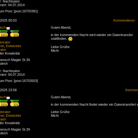
r: Nachtspion
riert: 04.07.2014
zum Post: [post:16703381]
.2025 00:03
Kommentieren
isch
Guten Abend,
in der kommenden Nacht wird wieder ein Datentransfer
stattfinden.
strator
ner
,
Entwickler
Liebe Grüße
ator
Michi
der Kreativität
ensch Magier St.39
adesh
r: Nachtspion
riert: 04.07.2014
zum Post: [post:16703503]
.2025 23:58
Komment
isch
Guten Abend,
in der kommenden Nacht findet wieder ein Datentransfert s
strator
Liebe Grüße
ner
,
Entwickler
Michi
ator
der Kreativität
ensch Magier St.39
adesh