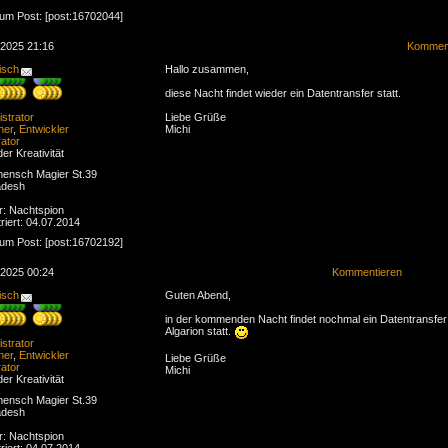
zum Post: [post:16702044]
.2025 21:16
Komment
isch
Hallo zusammen,
diese Nacht findet wieder ein Datentransfer statt.
strator
Liebe Grüße
ner
,
Entwickler
Michi
ator
der Kreativität
ensch Magier St.39
adesh
r: Nachtspion
riert: 04.07.2014
zum Post: [post:16702192]
.2025 00:24
Kommentieren
isch
Guten Abend,
in der kommenden Nacht findet nochmal ein Datentransfe
Algarion statt.
strator
ner
,
Entwickler
Liebe Grüße
ator
Michi
der Kreativität
ensch Magier St.39
adesh
r: Nachtspion
riert: 04.07.2014