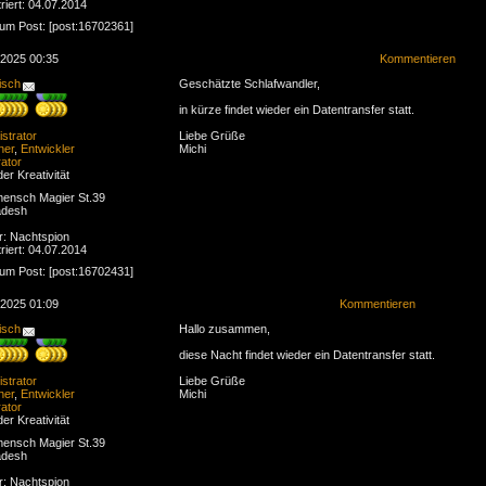
riert: 04.07.2014
zum Post: [post:16702361]
.2025 00:35
Kommentieren
isch
Geschätzte Schlafwandler,
in kürze findet wieder ein Datentransfer statt.
strator
Liebe Grüße
ner
,
Entwickler
Michi
ator
der Kreativität
ensch Magier St.39
adesh
r: Nachtspion
riert: 04.07.2014
zum Post: [post:16702431]
.2025 01:09
Kommentieren
isch
Hallo zusammen,
diese Nacht findet wieder ein Datentransfer statt.
strator
Liebe Grüße
ner
,
Entwickler
Michi
ator
der Kreativität
ensch Magier St.39
adesh
r: Nachtspion