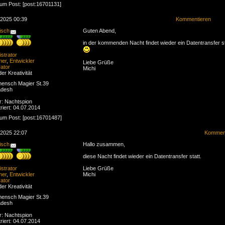
zum Post: [post:16701131]
.2025 00:39
Kommentieren
isch
Guten Abend,
in der kommenden Nacht findet wieder ein Datentransfer st
strator
ner
,
Entwickler
Liebe Grüße
ator
Michi
der Kreativität
ensch Magier St.39
adesh
r: Nachtspion
riert: 04.07.2014
zum Post: [post:16701487]
.2025 22:07
Komment
isch
Hallo zusammen,
diese Nacht findet wieder ein Datentransfer statt.
strator
Liebe Grüße
ner
,
Entwickler
Michi
ator
der Kreativität
ensch Magier St.39
adesh
r: Nachtspion
riert: 04.07.2014