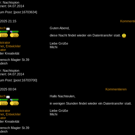
r: Nachtspion
riert: 04.07.2014
zum Post: [post:16703634]
.2025 21:15
Kommenti
isch
Guten Abend,
diese Nacht findet wieder ein Datentransfer statt.
strator
Liebe Grüße
ner
,
Entwickler
Michi
ator
der Kreativität
ensch Magier St.39
adesh
r: Nachtspion
riert: 04.07.2014
zum Post: [post:16703700]
.2025 00:04
Kommentieren
isch
Hallo Nachteulen,
in wenigen Stunden findet wieder ein Datentransfer statt.
strator
Liebe Grüße
ner
,
Entwickler
Michi
ator
der Kreativität
ensch Magier St.39
adesh