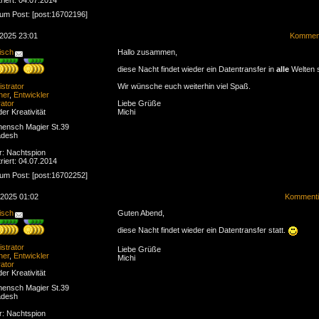
zum Post: [post:16702196]
.2025 23:01
Komment
isch
Hallo zusammen,
diese Nacht findet wieder ein Datentransfer in
alle
Welten s
strator
Wir wünsche euch weiterhin viel Spaß.
ner
,
Entwickler
ator
Liebe Grüße
der Kreativität
Michi
ensch Magier St.39
adesh
r: Nachtspion
riert: 04.07.2014
zum Post: [post:16702252]
.2025 01:02
Kommenti
isch
Guten Abend,
diese Nacht findet wieder ein Datentransfer statt.
strator
Liebe Grüße
ner
,
Entwickler
Michi
ator
der Kreativität
ensch Magier St.39
adesh
r: Nachtspion