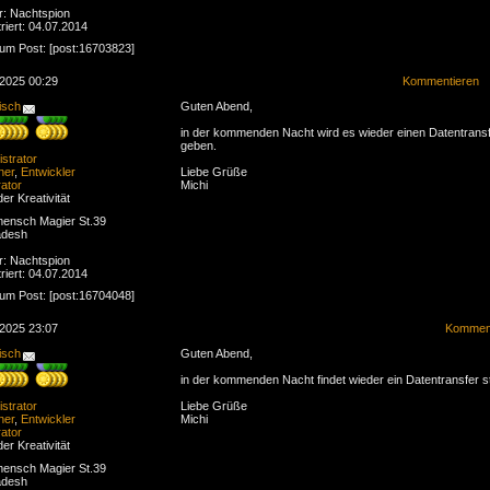
r: Nachtspion
riert: 04.07.2014
zum Post: [post:16703823]
.2025 00:29
Kommentieren
isch
Guten Abend,
in der kommenden Nacht wird es wieder einen Datentrans
geben.
strator
ner
,
Entwickler
Liebe Grüße
ator
Michi
der Kreativität
ensch Magier St.39
adesh
r: Nachtspion
riert: 04.07.2014
zum Post: [post:16704048]
.2025 23:07
Komment
isch
Guten Abend,
in der kommenden Nacht findet wieder ein Datentransfer st
strator
Liebe Grüße
ner
,
Entwickler
Michi
ator
der Kreativität
ensch Magier St.39
adesh