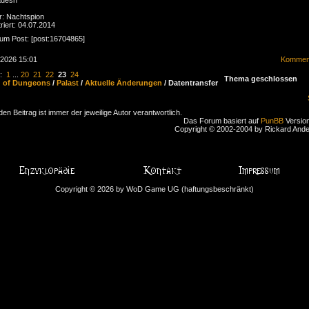
r: Nachtspion
riert: 04.07.2014
zum Post: [post:16704865]
.2026 15:01
Komment
n:
1
...
20
21
22
23
24
Thema geschlossen
d of Dungeons
/
Palast
/
Aktuelle Änderungen
/ Datentransfer
den Beitrag ist immer der jeweilige Autor verantwortlich.
Das Forum basiert auf
PunBB
Version
Copyright © 2002-2004 by Rickard And
Copyright © 2026 by WoD Game UG (haftungsbeschränkt)