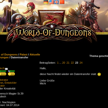
d of Dungeons
/
Palast
/
Aktuelle
Thema geschl
rungen
/ Datentransfer
Beitrag
Seiten:
1
...
20
21
22
23
24
isch
Hallo,
diese Nacht findet wieder ein Datentransfer statt.
strator
Liebe Grüße
ner
,
Entwickler
Michi
ator
der Kreativität
ensch Magier St.39
adesh
r: Nachtspion
riert: 04.07.2014