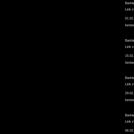
Barkl
Link 
01.02
herbe
Barkl
Link 
15.02
herbe
Barkl
Link 
29.02
herbe
Barkl
Link 
06.03