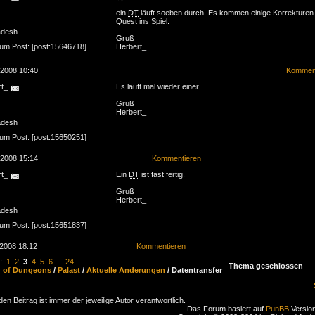
ein
DT
läuft soeben durch. Es kommen einige Korrekturen
Quest ins Spiel.
adesh
Gruß
zum Post: [post:15646718]
Herbert_
.2008 10:40
Komment
rt_
Es läuft mal wieder einer.
Gruß
Herbert_
adesh
zum Post: [post:15650251]
.2008 15:14
Kommentieren
rt_
Ein
DT
ist fast fertig.
Gruß
Herbert_
adesh
zum Post: [post:15651837]
.2008 18:12
Kommentieren
n:
1
2
3
4
5
6
...
24
Thema geschlossen
d of Dungeons
/
Palast
/
Aktuelle Änderungen
/ Datentransfer
den Beitrag ist immer der jeweilige Autor verantwortlich.
Das Forum basiert auf
PunBB
Version