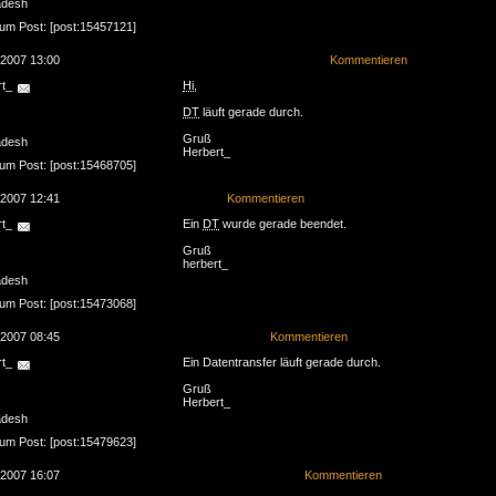
adesh
zum Post: [post:15457121]
.2007 13:00
Kommentieren
rt_
Hi
,
DT
läuft gerade durch.
Gruß
adesh
Herbert_
zum Post: [post:15468705]
.2007 12:41
Kommentieren
rt_
Ein
DT
wurde gerade beendet.
Gruß
herbert_
adesh
zum Post: [post:15473068]
.2007 08:45
Kommentieren
rt_
Ein Datentransfer läuft gerade durch.
Gruß
Herbert_
adesh
zum Post: [post:15479623]
.2007 16:07
Kommentieren