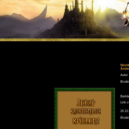
Worl
Ände
Autor
Brude
Barkl
Link 
26.10
Brude