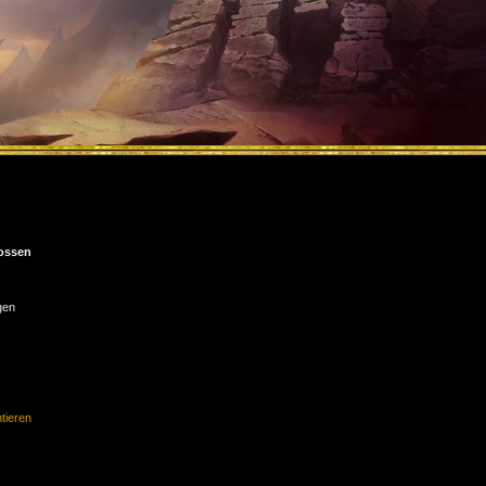
ossen
gen
ieren