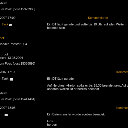
adesh
zum Post: [post:15373906]
.2007 17:09
Kommentieren
r Tack
Ein
DT
läuft gerade und sollte bis 19 Uhr auf allen Welten
beendet sein.
hef
änder Priester St.4
r: root
riert: 13.03.2004
zum Post: [post:15388896]
.2007 17:57
Komment
r Tack
Ein
DT
läuft gerade.
Auf Herokesh+Irelion sollte er bis 18:30 beendet sein. Auf 
anderen Welten ist er bereits beendet.
adesh
zum Post: [post:15441461]
.2007 18:05
Komment
rt_
Ein Datentransfer wurde soeben beendet.
Gruß
herbert_