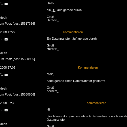
rt_
Hallo,
ein
DT
läuft gerade durch.
Gruß
adesh
Herbert_
zum Post: [post:15617356]
.2008 12:27
Kommentieren
rt_
Ein Datentransfer läuft gerade durch.
Gruß
Herbert_
adesh
zum Post: [post:15620985]
.2008 17:02
Kommentieren
rt_
Moin,
habe gerade einen Datentransfer gestartet.
Gruß
adesh
herbert_
zum Post: [post:15630866]
.2008 07:36
Kommentieren
rt_
Hi
,
gleich kommt - quasi als letzte Amtshandlung - noch ein kl
Datentransfer.
adesh
Gruß