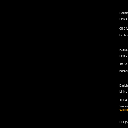
Barkl
Link 
08.04
herbe
Barkl
Link 
10.04
herbe
Barkl
Link 
11.04
Seite
Worl
Für je