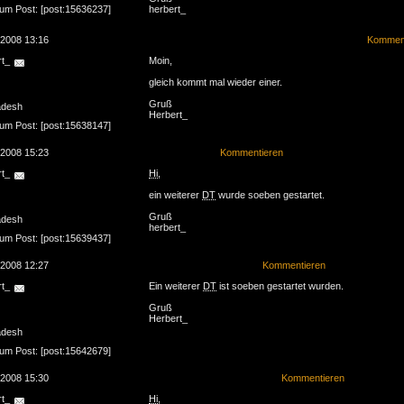
zum Post: [post:15636237]
herbert_
.2008 13:16
Komment
rt_
Moin,
gleich kommt mal wieder einer.
Gruß
adesh
Herbert_
zum Post: [post:15638147]
.2008 15:23
Kommentieren
rt_
Hi
,
ein weiterer
DT
wurde soeben gestartet.
Gruß
adesh
herbert_
zum Post: [post:15639437]
.2008 12:27
Kommentieren
rt_
Ein weiterer
DT
ist soeben gestartet wurden.
Gruß
Herbert_
adesh
zum Post: [post:15642679]
.2008 15:30
Kommentieren
rt_
Hi
,