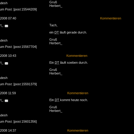
Gruß
adesh
Herbert_
zum Post: [post:15544209]
.2008 07:40
Kommentieren
rt_
Tach,
ein
DT
läuft gerade durch.
Gruß
adesh
Herbert_
zum Post: [post:15567704]
.2008 10:43
Kommentieren
rt_
Ein
DT
läuft soeben durch.
Gruß
Herbert_
adesh
zum Post: [post:15591379]
.2008 11:59
Kommentieren
rt_
Ein
DT
kommt heute noch.
Gruß
Herbert_
adesh
zum Post: [post:15601356]
.2008 14:37
Kommentieren