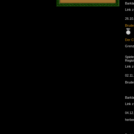
Barkl
Link 
26.10
Brude
Der C
Grenzl
Spiele
Regist
Link 
02.11
Brude
Barkl
Link 
04.12
herbe