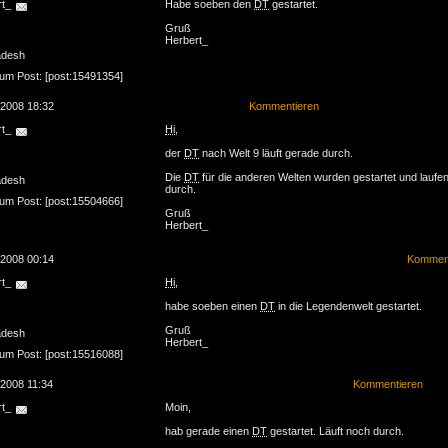
rt_
Habe soeben den
DT
gestartet.
Gruß
Herbert_
adesh
zum Post: [post:15491354]
.2008 18:32
Kommentieren
rt_
Hi
,
der
DT
nach Welt 9 läuft gerade durch.
Die
DT
für die anderen Welten wurden gestartet und laufe
adesh
durch.
zum Post: [post:15504666]
Gruß
Herbert_
.2008 00:14
Komment
rt_
Hi
,
habe soeben einen
DT
in die Legendenwelt gestartet.
Gruß
adesh
Herbert_
zum Post: [post:15516088]
.2008 11:34
Kommentieren
rt_
Moin,
hab gerade einen
DT
gestartet. Läuft noch durch.