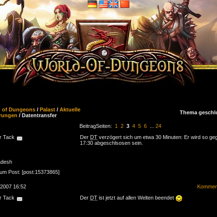
d of Dungeons
/
Palast
/
Aktuelle
Thema geschl
rungen
/ Datentransfer
Beitrag
Seiten:
1
2
3
4
5
6
...
24
r Tack
Der
DT
verzögert sich um etwa 30 Minuten: Er wird so ge
17:30 abgeschlsosen sein.
adesh
zum Post: [post:15373865]
.2007 16:52
Komment
r Tack
Der
DT
ist jetzt auf allen Welten beendet