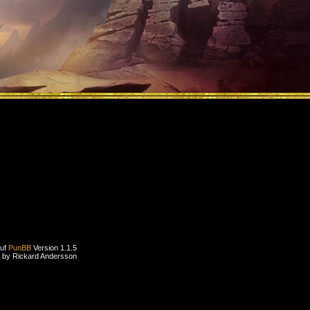
auf
PunBB
Version 1.1.5
 by Rickard Andersson