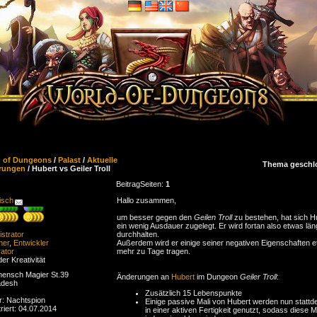
d of Dungeons
/
Palast
/
Aktuelle
Thema geschl
rungen
/ Hubert vs Geiler Troll
Beitrag
Seiten:
1
isch
Hallo zusammen,
um besser gegen den
Geilen Troll
zu bestehen, hat sich H
ein wenig Ausdauer zugelegt. Er wird fortan also etwas län
strator
durchhalten.
ner
,
Entwickler
Außerdem wird er einige seiner negativen Eigenschaften 
ator
mehr zu Tage tragen.
der Kreativität
ensch Magier St.39
Änderungen an
Hubert
im Dungeon
Geiler Troll
:
adesh
Zusätzlich 15 Lebenspunkte
r: Nachtspion
Einige passive Mali von Hubert werden nun statt
riert: 04.07.2014
in einer aktiven Fertigkeit genutzt, sodass diese Ma