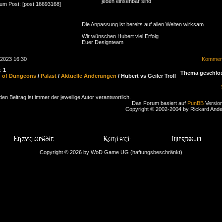
jeden einsehbar sind
zum Post: [post:16693168]
Die Anpassung ist bereits auf allen Welten wirksam.
Wir wünschen Hubert viel Erfolg
Euer Designteam
.2023 16:30
Komment
n:
1
Thema geschlo
d of Dungeons
/
Palast
/
Aktuelle Änderungen
/ Hubert vs Geiler Troll
den Beitrag ist immer der jeweilige Autor verantwortlich.
Das Forum basiert auf
PunBB
Version
Copyright © 2002-2004 by Rickard And
Copyright © 2026 by WoD Game UG (haftungsbeschränkt)