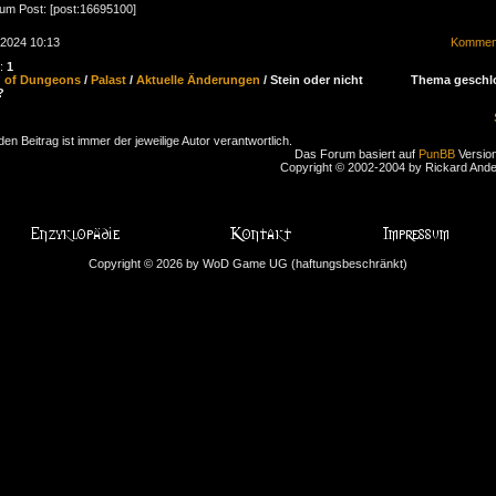
zum Post: [post:16695100]
.2024 10:13
Komment
n:
1
d of Dungeons
/
Palast
/
Aktuelle Änderungen
/ Stein oder nicht
Thema geschl
?
den Beitrag ist immer der jeweilige Autor verantwortlich.
Das Forum basiert auf
PunBB
Version
Copyright © 2002-2004 by Rickard And
Copyright © 2026 by WoD Game UG (haftungsbeschränkt)