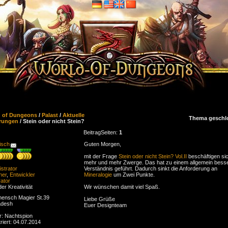
d of Dungeons
/
Palast
/
Aktuelle
Thema geschl
rungen
/ Stein oder nicht Stein?
Beitrag
Seiten:
1
isch
Guten Morgen,
mit der Frage
Stein oder nicht Stein? Vol.II
beschäftigen si
mehr und mehr Zwerge. Das hat zu einem allgemein bess
strator
Verständnis geführt. Dadurch sinkt die Anforderung an
ner
,
Entwickler
Mineralogie
um Zwei Punkte.
ator
der Kreativität
Wir wünschen damit viel Spaß.
ensch Magier St.39
Liebe Grüße
adesh
Euer Designteam
r: Nachtspion
riert: 04.07.2014