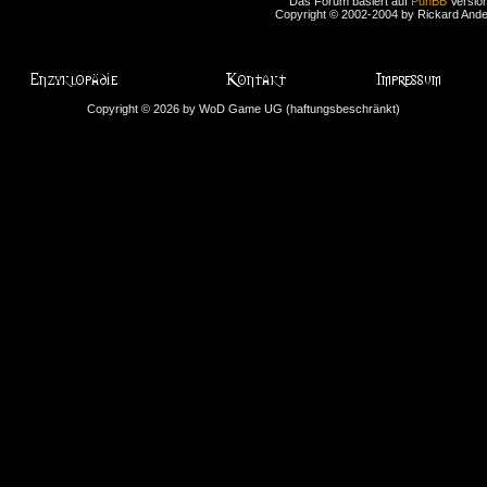
Das Forum basiert auf
PunBB
Version
Copyright © 2002-2004 by Rickard And
Copyright © 2026 by WoD Game UG (haftungsbeschränkt)