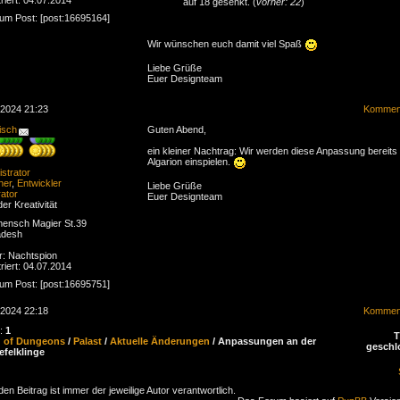
auf 18 gesenkt. (
vorher: 22
)
zum Post: [post:16695164]
Wir wünschen euch damit viel Spaß
Liebe Grüße
Euer Designteam
.2024 21:23
Komment
isch
Guten Abend,
ein kleiner Nachtrag: Wir werden diese Anpassung bereits
Algarion einspielen.
strator
ner
,
Entwickler
Liebe Grüße
ator
Euer Designteam
der Kreativität
ensch Magier St.39
adesh
r: Nachtspion
riert: 04.07.2014
zum Post: [post:16695751]
.2024 22:18
Komment
n:
1
d of Dungeons
/
Palast
/
Aktuelle Änderungen
/ Anpassungen an der
geschl
felklinge
den Beitrag ist immer der jeweilige Autor verantwortlich.