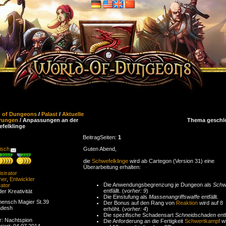
d of Dungeons
/
Palast
/
Aktuelle
rungen
/ Anpassungen an der
Thema geschl
felklinge
Beitrag
Seiten:
1
isch
Guten Abend,
die
Schwefelklinge
wird ab Cartegon (Version 31) eine
Überarbeitung erhalten:
strator
ner
,
Entwickler
Die Anwendungsbegrenzung je Dungeon als
Schw
ator
entfällt. (
vorher: 9
)
der Kreativität
Die Einstufung als
Massenangriffswaffe
entfällt.
ensch Magier St.39
Der Bonus auf den Rang von
Reaktion
wird auf 8
adesh
erhöht. (
vorher: 4
)
Die spezifische Schadensart
Schneidschaden
entf
r: Nachtspion
Die Anforderung an die Fertigkeit
Schwertkampf
wi
riert: 04.07.2014