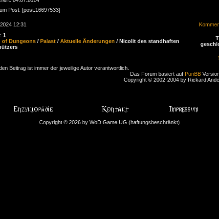
zum Post: [post:16697533]
.2024 12:31
Komment
n:
1
d of Dungeons
/
Palast
/
Aktuelle Änderungen
/ Nicolit des standhaften
geschl
ützers
den Beitrag ist immer der jeweilige Autor verantwortlich.
Das Forum basiert auf
PunBB
Version
Copyright © 2002-2004 by Rickard And
Copyright © 2026 by WoD Game UG (haftungsbeschränkt)