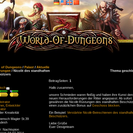
d of Dungeons
/
Palast
/
Aktuelle
rungen
/ Nicolit des standhaften
Thema geschl
ützers
Beitrag
Seiten:
1
isch
Hallo zusammen,
unsere Schmieden waren fleißig und haben ihre Kunst den
neuen Herausforderungen der Ritter angepasst. Ab sofort
strator
gewähren die Nicolit-Rüstungen des standhaften Beschüt
ner
,
Entwickler
einen zusätzlichen Bonus auf
Geschoss blocken
.
ator
der Kreativität
Ein Beispiel:
Verstärkte Nicolit-Beinschienen des standhaf
Beschützers
.
ensch Magier St.39
adesh
Liebe Grüße
Euer Designteam
r: Nachtspion
riert: 04.07.2014