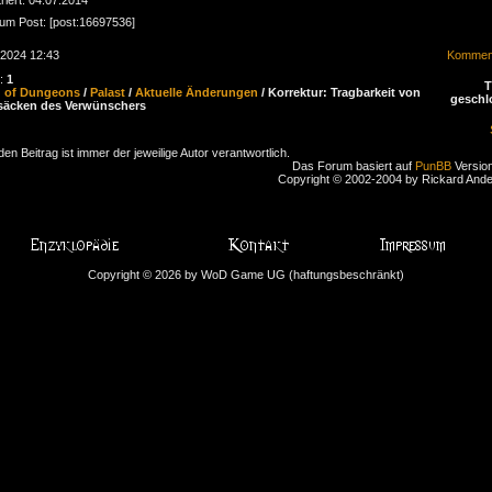
zum Post: [post:16697536]
.2024 12:43
Komment
n:
1
d of Dungeons
/
Palast
/
Aktuelle Änderungen
/ Korrektur: Tragbarkeit von
geschl
säcken des Verwünschers
den Beitrag ist immer der jeweilige Autor verantwortlich.
Das Forum basiert auf
PunBB
Version
Copyright © 2002-2004 by Rickard And
Copyright © 2026 by WoD Game UG (haftungsbeschränkt)