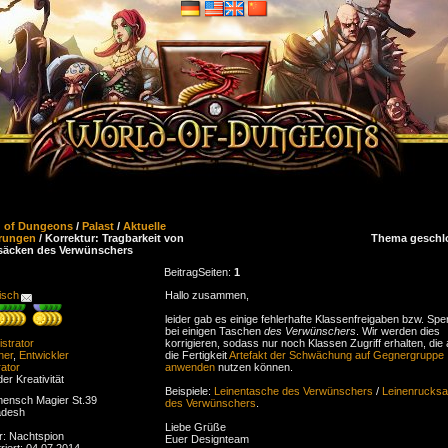
d of Dungeons
/
Palast
/
Aktuelle
rungen
/ Korrektur: Tragbarkeit von
Thema geschl
säcken des Verwünschers
Beitrag
Seiten:
1
isch
Hallo zusammen,
leider gab es einige fehlerhafte Klassenfreigaben bzw. Spe
bei einigen Taschen
des Verwünschers
. Wir werden dies
strator
korrigieren, sodass nur noch Klassen Zugriff erhalten, die
ner
,
Entwickler
die Fertigkeit
Artefakt der Schwächung auf Gegnergruppe
ator
anwenden
nutzen können.
der Kreativität
Beispiele:
Leinentasche des Verwünschers
/
Leinenrucks
ensch Magier St.39
des Verwünschers
.
adesh
Liebe Grüße
r: Nachtspion
Euer Designteam
riert: 04.07.2014