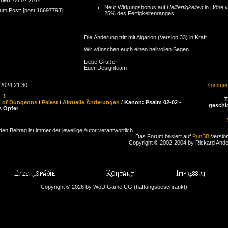
Neu: Wirkungsbonus auf
Heilfertigkeiten
in Höhe 
zum Post: [post:16697793]
25% des Fertigkeitenranges
Die Änderung tritt mit Algarion (Version 33) in Kraft.
Wir wünschen euch einen heilvollen Segen.
Liebe Grüße
Euer Designteam
.2024 21:30
Komment
n:
1
d of Dungeons
/
Palast
/
Aktuelle Änderungen
/ Kanon: Psalm 02-02 -
geschl
s Opfer
den Beitrag ist immer der jeweilige Autor verantwortlich.
Das Forum basiert auf
PunBB
Version
Copyright © 2002-2004 by Rickard And
Copyright © 2026 by WoD Game UG (haftungsbeschränkt)