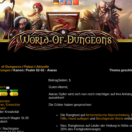
d of Dungeons
/
Palast
/
Aktuelle
rungen
/ Kanon: Psalm 02-02 - Aiaras
Thema geschl
Beitrag
Seiten:
1
isch
Guten Abend,
Aiaras Opfer wird sich nun noch mächtiger auf ihre Anhän
auswirken!
strator
ner
,
Entwickler
Die Götter haben gesprochen:
ator
der Kreativität
Die Rangboni auf
Alchemistische Massenheilung
,
ensch Magier St.39
Hilfe
,
Hand auflegen
und
Beruhigende Worte
entfal
adesh
Neu: Rangbonus auf
Lieder der Heilung
in Höhe v
r: Nachtspion
25% des Fertigkeitenranges
riert: 04.07.2014