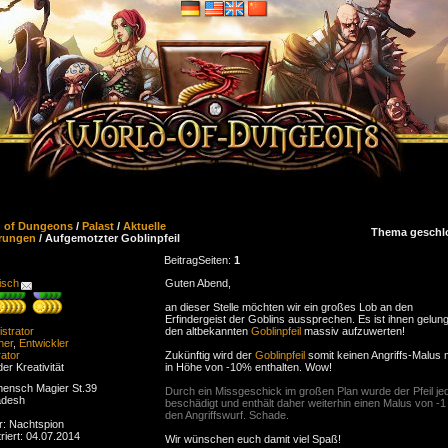
d of Dungeons
/
Palast
/
Aktuelle
Thema geschl
rungen
/ Aufgemotzter Goblinpfeil
Beitrag
Seiten:
1
isch
Guten Abend,
an dieser Stelle möchten wir ein großes Lob an den
Erfindergeist der Goblins aussprechen. Es ist ihnen gelun
strator
den altbekannten
Goblinpfeil
massiv aufzuwerten!
ner
,
Entwickler
ator
Zukünftig wird der
Goblinpfeil
somit keinen Angriffs-Malus
der Kreativität
in Höhe von -10% enthalten. Wow!
ensch Magier St.39
Durch ein Missgeschick im großen Plan wurde der Pfeil je
adesh
beschädigt und enthält daher weiterhin einen Malus von -1
den Angriffswurf. Schade.
r: Nachtspion
riert: 04.07.2014
Wir wünschen euch damit viel Spaß!