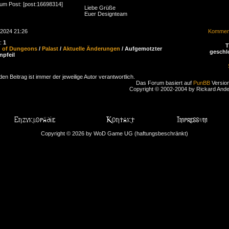
zum Post: [post:16698314]
Liebe Grüße
Euer Designteam
.2024 21:26
Komment
n:
1
d of Dungeons
/
Palast
/
Aktuelle Änderungen
/ Aufgemotzter
geschl
npfeil
den Beitrag ist immer der jeweilige Autor verantwortlich.
Das Forum basiert auf
PunBB
Version
Copyright © 2002-2004 by Rickard And
Copyright © 2026 by WoD Game UG (haftungsbeschränkt)