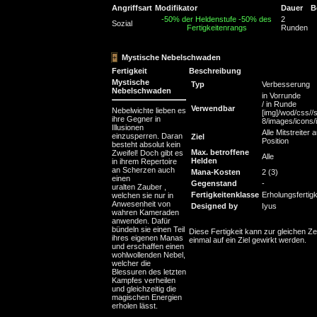
Angriffsart
Modifikator
Dauer
B
-50% der Heldenstufe
-50% des
2
Sozial
Fertigkeitenrangs
Runden
Mystische Nebelschwaden
Fertigkeit
Beschreibung
Mystische
Typ
Verbesserung
Nebelschwaden
in Vorrunde
/ in Runde
Verwendbar
Nebelwichte lieben es
[img]/wod/css//s
ihre Gegner in
8/images/icons/in
Illusionen
Alle Mitstreiter 
einzusperren. Daran
Ziel
Position
besteht absolut kein
Max. betroffene
Zweifel! Doch gibt es
Alle
Helden
in ihrem Repertoire
an Scherzen auch
Mana-Kosten
2 (3)
einen
Gegenstand
-
uralten Zauber ,
Fertigkeitenklasse
Erholungsfertigk
welchen sie nur in
Anwesenheit von
Designed by
Iyus
wahren Kameraden
anwenden. Dafür
bündeln sie einen Teil
Diese Fertigkeit kann zur gleichen Ze
ihres eigenen Manas
einmal auf ein Ziel gewirkt werden.
und erschaffen einen
wohlwollenden Nebel,
welcher die
Blessuren des letzten
Kampfes verheilen
und gleichzeitig die
magischen Energien
erholen lässt.