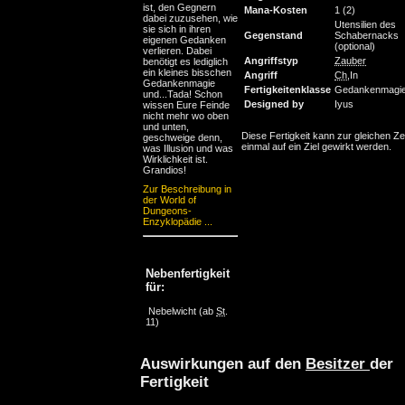
ist, den Gegnern
Mana-Kosten
1 (2)
dabei zuzusehen, wie
Utensilien des
sie sich in ihren
Gegenstand
Schabernac
eigenen Gedanken
(optional)
verlieren. Dabei
Angriffstyp
Zauber
benötigt es lediglich
ein kleines bisschen
Angriff
Ch
,In
Gedankenmagie
Fertigkeitenklasse
Gedankenmagi
und...Tada! Schon
Designed by
Iyus
wissen Eure Feinde
nicht mehr wo oben
und unten,
Diese Fertigkeit kann zur gleichen Ze
geschweige denn,
einmal auf ein Ziel gewirkt werden.
was Illusion und was
Wirklichkeit ist.
Grandios!
Zur Beschreibung in
der World of
Dungeons-
Enzyklopädie ...
Nebenfertigkeit
für:
Nebelwicht
(ab
St
.
11)
Auswirkungen auf den
Besitzer
der
Fertigkeit