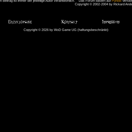
n Beitrag ist immer der jeweilige Autor verantwortlich.
Das Forum basiert auf
PunBB
Version
Copyright © 2002-2004 by Rickard And
Copyright © 2026 by WoD Game UG (haftungsbeschränkt)