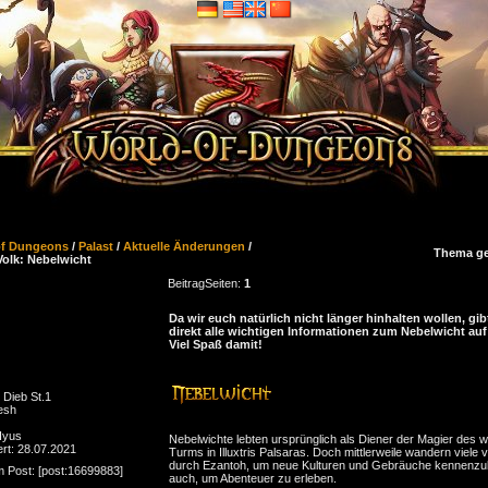
of Dungeons
/
Palast
/
Aktuelle Änderungen
/
Thema ge
olk: Nebelwicht
Beitrag
Seiten:
1
Da wir euch natürlich nicht länger hinhalten wollen, gibt
direkt alle wichtigen Informationen zum Nebelwicht auf
Viel Spaß damit!
 Dieb St.1
esh
 Iyus
Nebelwichte lebten ursprünglich als Diener der Magier des 
ert: 28.07.2021
Turms in Illuxtris Palsaras. Doch mittlerweile wandern viele 
durch Ezantoh, um neue Kulturen und Gebräuche kennenzu
m Post: [post:16699883]
auch, um Abenteuer zu erleben.