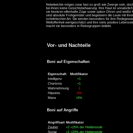
Nebelwichte mögen zwar fast so groß wie Zwerge sein, doc
bei ihnen keine Gesichtsbehaarung. Ihre Haut ist unnatürlic
sie besitzen elfenhafte Züge sowie spitze Ohren und weiße 
sind absolute Frohgemüter und begeistern die Leute mit ihre
schelmischen Art. Sie werden besonders für ihre Redegewan
Weltoffenheit wertgeschätzt und ihre stets positive Lebensei
macht sie besonders in Reisegruppen beliebt.
Vor- und Nachteile
Boni auf Eigenschaften
Eigenschaft
Modifikator
Intelligenz
+1
Charisma
+1
Wahrnehmung
-1
Hitpoints
-5%
Mana
+5%
Boni auf Angriffe
Angriffsart
Modifikator
Zauber
+2
+25% der Heldenstufe
Sozial
+1
+20% der Heldenstufe