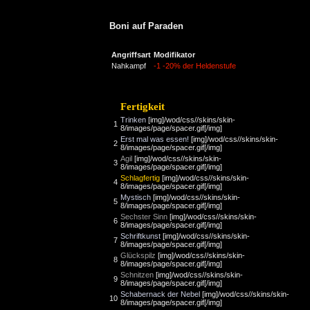
Boni auf Paraden
Angriffsart
Modifikator
Nahkampf
-1
-20% der Heldenstufe
Fertigkeit
Trinken
[img]/wod/css//skins/skin-
1
8/images/page/spacer.gif[/img]
Erst mal was essen!
[img]/wod/css//skins/skin-
2
8/images/page/spacer.gif[/img]
Agil
[img]/wod/css//skins/skin-
3
8/images/page/spacer.gif[/img]
Schlagfertig
[img]/wod/css//skins/skin-
4
8/images/page/spacer.gif[/img]
Mystisch
[img]/wod/css//skins/skin-
5
8/images/page/spacer.gif[/img]
Sechster Sinn
[img]/wod/css//skins/skin-
6
8/images/page/spacer.gif[/img]
Schriftkunst
[img]/wod/css//skins/skin-
7
8/images/page/spacer.gif[/img]
Glückspilz
[img]/wod/css//skins/skin-
8
8/images/page/spacer.gif[/img]
Schnitzen
[img]/wod/css//skins/skin-
9
8/images/page/spacer.gif[/img]
Schabernack der Nebel
[img]/wod/css//skins/skin-
10
8/images/page/spacer.gif[/img]