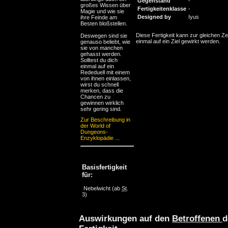
Gegenstand
-
großes Wissen über
Fertigkeitenklasse
-
Magie und wie sie
Designed by
Iyus
ihre Feinde am
Besten bloßstellen.
Diese Fertigkeit kann zur gleichen Ze
Deswegen sind sie
einmal auf ein Ziel gewirkt werden.
genauso beliebt, wie
sie von manchen
gehasst werden.
Solltest du dich
einmal auf ein
Rededuell mit einem
von ihnen einlassen,
wirst du schnell
merken, dass die
Chancen zu
gewinnen wirklich
sehr gering sind.
Zur Beschreibung in
der World of
Dungeons-
Enzyklopädie ...
Basisfertigkeit
für:
Nebelwicht
(ab
St
.
3)
Auswirkungen auf den
Betroffenen
d