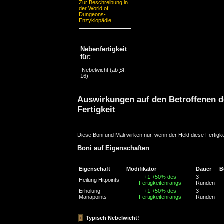
Zur Beschreibung in
der World of
Dungeons-
Enzyklopädie ...
Nebenfertigkeit
für:
Nebelwicht
(ab
St
.
16)
Auswirkungen auf den
Betroffenen
d
Fertigkeit
Diese Boni und Mali wirken nur, wenn der Held diese Fertigke
Boni auf Eigenschaften
Eigenschaft
Modifikator
Dauer
B
+1
+50% des
3
Heilung Hitpoints
Fertigkeitenrangs
Runden
Erholung
+1
+50% des
3
Manapoints
Fertigkeitenrangs
Runden
Typisch Nebelwicht!