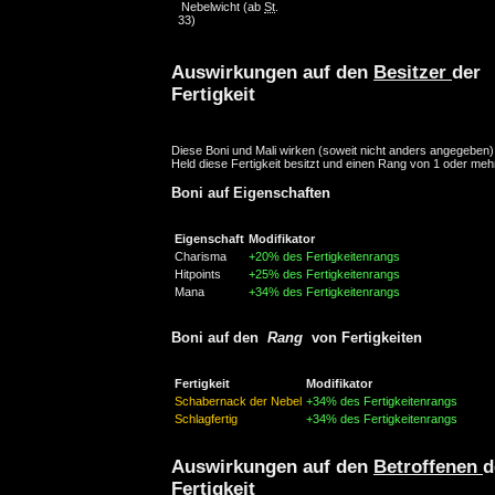
Nebelwicht
(ab
St
.
33)
Auswirkungen auf den
Besitzer
der
Fertigkeit
Diese Boni und Mali wirken (soweit nicht anders angegeben)
Held diese Fertigkeit besitzt und einen Rang von 1 oder mehr
Boni auf Eigenschaften
Eigenschaft
Modifikator
Charisma
+20% des Fertigkeitenrangs
Hitpoints
+25% des Fertigkeitenrangs
Mana
+34% des Fertigkeitenrangs
Boni auf den
Rang
von Fertigkeiten
Fertigkeit
Modifikator
Schabernack der Nebel
+34% des Fertigkeitenrangs
Schlagfertig
+34% des Fertigkeitenrangs
Auswirkungen auf den
Betroffenen
d
Fertigkeit