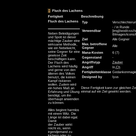
Fluch des Lachens
Fertigkeit
Beschreibung
Fluch des Lachens
Typ
Verschlechteru
- / in Runde
Verwendbar
[img]/wod/css//s
Neben Beleidigungen
8/images/icons/in
und Spott ist dieser
Ziel
Alle Gegner
mächtige Zauber eine
Max. betroffene
wirksame Methodik,
Alle
Gegner
wie ein Nebelwicht,
seine Gegner für eine
Mana-Kosten
6 (7)
gewisse Zeit
Gegenstand
-
beschäftigen kann.
Angriffstyp
Zauber
Der Fluch des
Lachens wird häufig
Angriff
In,
Ch
und gerne von den
Fertigkeitenklasse
Gedankenmagi
älteren des Volkes
Designed by
Iyus
benutzt, die keinen
Kampf riskieren
wollen. Zudem wird
Diese Fertigkeit kann zur gleichen Ze
ein hohes Maß an
einmal auf ein Ziel gewirkt werden.
Erfahrung und Übung
benötigt, um ihn
überhaupt anwenden
zu können.
Alles beginnt harmlos
mit einem Witz. Die
Länge ist dabei egal.
Damit
der Zauber wirkt
reicht es, wenn
irgendjemand zu
kichern oder zu