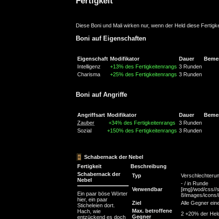
Fertigkeit
Diese Boni und Mali wirken nur, wenn der Held diese Fertigke
Boni auf Eigenschaften
Eigenschaft
Modifikator
Dauer
Beme
Intelligenz
+13% des Fertigkeitenrangs
3 Runden
Charisma
+25% des Fertigkeitenrangs
3 Runden
Boni auf Angriffe
Angriffsart
Modifikator
Dauer
Beme
Zauber
+34% des Fertigkeitenrangs
3 Runden
Sozial
+150% des Fertigkeitenrangs
3 Runden
Schabernack der Nebel
Fertigkeit
Beschreibung
Schabernack der
Typ
Verschlechteru
Nebel
- / in Runde
Verwendbar
[img]/wod/css//s
Ein paar böse Wörter
8/images/icons/in
hier, ein paar
Ziel
Alle Gegner eine
Sticheleien dort.
Max. betroffene
Hach, wie
2 +20% der Hel
Gegner
entzückend es doch