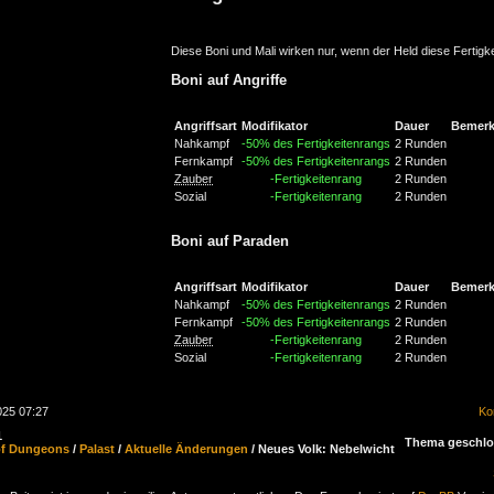
Diese Boni und Mali wirken nur, wenn der Held diese Fertigke
Boni auf Angriffe
Angriffsart
Modifikator
Dauer
Bemer
Nahkampf
-50% des Fertigkeitenrangs
2 Runden
Fernkampf
-50% des Fertigkeitenrangs
2 Runden
Zauber
-Fertigkeitenrang
2 Runden
Sozial
-Fertigkeitenrang
2 Runden
Boni auf Paraden
Angriffsart
Modifikator
Dauer
Bemer
Nahkampf
-50% des Fertigkeitenrangs
2 Runden
Fernkampf
-50% des Fertigkeitenrangs
2 Runden
Zauber
-Fertigkeitenrang
2 Runden
Sozial
-Fertigkeitenrang
2 Runden
025 07:27
Ko
1
Thema geschl
of Dungeons
/
Palast
/
Aktuelle Änderungen
/ Neues Volk: Nebelwicht