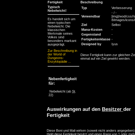
Fertigkeit
Beschreibung
Typisch
Typ
Verbesserung
Nebelwicht!
- / -
Verwendbar
[img]/wod/css//s
Es handelt sich um
8/images/icons/in
einen typischen
Ziel
Selbst
Nebelwicht. Die
Mana-Kosten
-
klassischen
Merkmale seines
Gegenstand
-
Volkes sind
Fertigkeitenklasse
-
besonders markant
Designed by
Iyus
ausgeprägt.
Zur Beschreibung in
der World of
Diese Fertigkeit kann zur gleichen Ze
Dungeons-
einmal auf ein Ziel gewirkt werden.
Enzyklopädie ...
Nebenfertigkeit
für:
Nebelwicht
(ab
St
.
22)
Auswirkungen auf den
Besitzer
der
Fertigkeit
Diese Boni und Mali wirken (soweit nicht anders angegeben)
Held diese Fertigkeit besitzt und einen Rang von 1 oder mehr