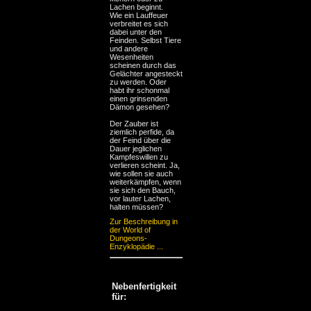
Lachen beginnt.
Wie ein Lauffeuer
verbreitet es sich
dabei unter den
Feinden. Selbst Tiere
und andere
Wesenheiten
scheinen durch das
Gelächter angesteckt
zu werden. Oder
habt ihr schonmal
einen grinsenden
Dämon gesehen?
Der Zauber ist
ziemlich perfide, da
der Feind über die
Dauer jeglichen
Kampfeswillen zu
verlieren scheint. Ja,
wie sollen sie auch
weiterkämpfen, wenn
sie sich den Bauch,
vor lauter Lachen,
halten müssen?
Zur Beschreibung in
der World of
Dungeons-
Enzyklopädie ...
Nebenfertigkeit
für: