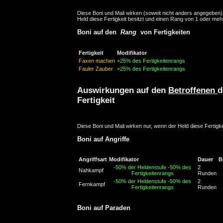
Diese Boni und Mali wirken (soweit nicht anders angegeben)
Held diese Fertigkeit besitzt und einen Rang von 1 oder mehr
Boni auf den
Rang
von Fertigkeiten
Fertigkeit
Modifikator
Faxen machen
+25% des Fertigkeitenrangs
Fauler Zauber
+25% des Fertigkeitenrangs
Auswirkungen auf den
Betroffenen
d
Fertigkeit
Diese Boni und Mali wirken nur, wenn der Held diese Fertigke
Boni auf Angriffe
Angriffsart
Modifikator
Dauer
B
-50% der Heldenstufe
-50% des
2
Nahkampf
Fertigkeitenrangs
Runden
-50% der Heldenstufe
-50% des
2
Fernkampf
Fertigkeitenrangs
Runden
Boni auf Paraden