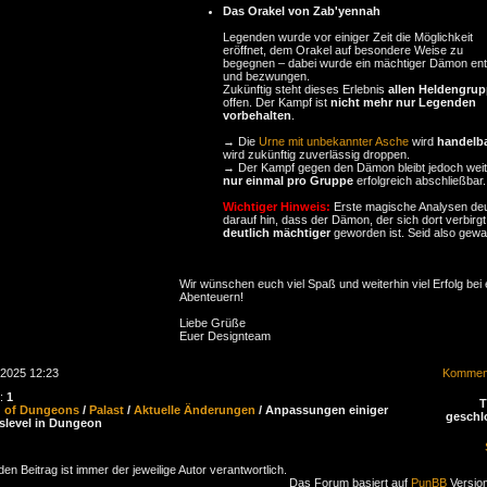
Das Orakel von Zab'yennah
Legenden wurde vor einiger Zeit die Möglichkeit
eröffnet, dem Orakel auf besondere Weise zu
begegnen – dabei wurde ein mächtiger Dämon en
und bezwungen.
Zukünftig steht dieses Erlebnis
allen Heldengru
offen. Der Kampf ist
nicht mehr nur Legenden
vorbehalten
.
→ Die
Urne mit unbekannter Asche
wird
handelb
wird zukünftig zuverlässig droppen.
→ Der Kampf gegen den Dämon bleibt jedoch weit
nur einmal pro Gruppe
erfolgreich abschließbar.
Wichtiger Hinweis:
Erste magische Analysen de
darauf hin, dass der Dämon, der sich dort verbirgt
deutlich mächtiger
geworden ist. Seid also gewa
Wir wünschen euch viel Spaß und weiterhin viel Erfolg bei
Abenteuern!
Liebe Grüße
Euer Designteam
.2025 12:23
Komment
n:
1
d of Dungeons
/
Palast
/
Aktuelle Änderungen
/ Anpassungen einiger
geschl
level in Dungeon
den Beitrag ist immer der jeweilige Autor verantwortlich.
Das Forum basiert auf
PunBB
Version