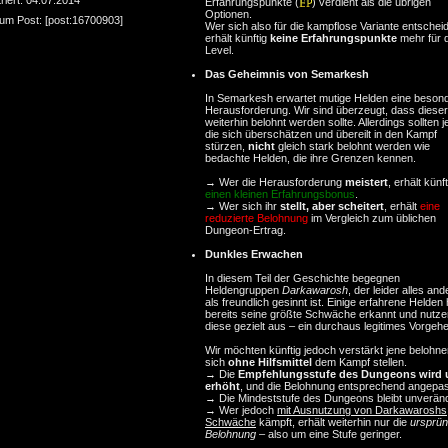
Erfahrungspunkte (
) verdient als die übrigen
Optionen.
zum Post: [post:16700903]
Wer sich also für die kampflose Variante entscheid
erhält künftig
keine Erfahrungspunkte
mehr für 
Level.
Das Geheimnis von Semarkesh
In Semarkesh erwartet mutige Helden eine beson
Herausforderung. Wir sind überzeugt, dass diese
weiterhin belohnt werden sollte. Allerdings sollten j
die sich überschätzen und übereilt in den Kampf
stürzen,
nicht
gleich stark belohnt werden wie
bedachte Helden, die ihre Grenzen kennen.
→ Wer die Herausforderung
meistert
, erhält künft
einen kleinen Erfahrungsbonus
.
→ Wer sich ihr
stellt, aber scheitert
, erhält
eine
reduzierte Belohnung
im Vergleich zum üblichen
Dungeon-Ertrag.
Dunkles Erwachen
In diesem Teil der Geschichte begegnen
Heldengruppen
Darkawarosh
, der leider alles and
als freundlich gesinnt ist. Einige erfahrene Helden
bereits seine größte Schwäche erkannt und nutze
diese gezielt aus – ein durchaus legitimes Vorgeh
Wir möchten künftig jedoch verstärkt jene belohne
sich
ohne Hilfsmittel
dem Kampf stellen.
→ Die
Empfehlungsstufe des Dungeons wird 
erhöht
, und die Belohnung entsprechend angepas
→ Die Mindeststufe des Dungeons bleibt unveränd
→ Wer jedoch
mit Ausnutzung von Darkawaroshs
Schwäche
kämpft, erhält weiterhin nur die
ursprün
Belohnung
– also um eine Stufe geringer.