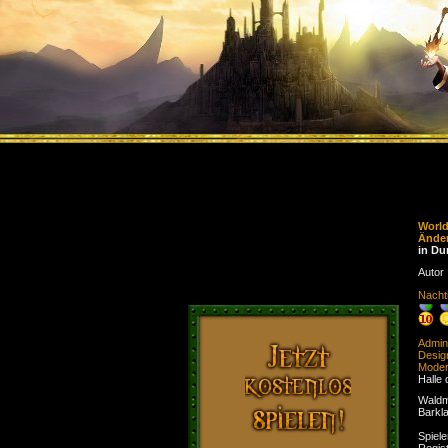
Worl
Ände
in D
Autor
Nacht
Admini
Desig
Moder
Halle 
Waldm
Barkl
Spiele
Regist