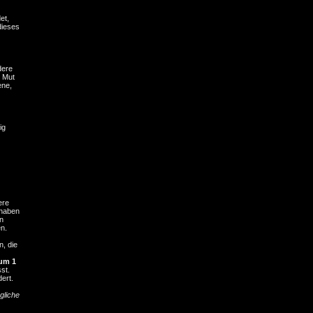
et,
dieses
dere
r Mut
ene,
ig
ere
 haben
n
en.
n, die
um 1
st.
ert.
gliche