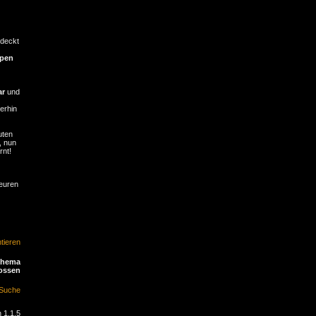
tdeckt
ppen
ar
und
erhin
uten
, nun
rnt!
 euren
ieren
Thema
ossen
Suche
 1.1.5