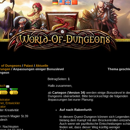
d of Dungeons
/
Palast
/
Aktuelle
rungen
/ Anpassungen einiger Bonuslevel
Thema geschl
ungeon
Beitrag
Seiten:
1
isch
Hallo zusammen,
ab
Cartegon (Version 34)
werden einige
Bonuslevel
in de
Dungeons überarbeitet. Bitte berücksichtigt die folgenden
strator
Anpassungen bei eurer Planung:
ner
,
Entwickler
ator
Auf nach Rabenfurth
der Kreativität
ensch Magier St.39
In diesem Quest-Dungeon können sich Legenden
adesh
bislang dem Kampf mit den Brückentrollen entzieh
Auch wenn wir pazifistische Entscheidungen schä
r: Nachtspion
finden wir, dass dieser Weg künftig weniger
riert: 04.07.2014