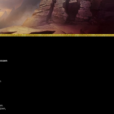
ossen
n
en.
tzen,