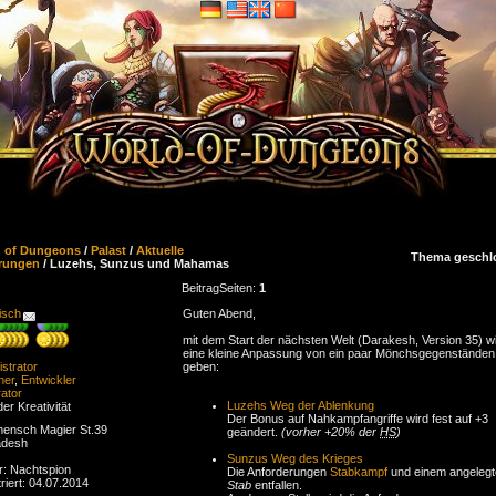
d of Dungeons
/
Palast
/
Aktuelle
Thema geschl
rungen
/ Luzehs, Sunzus und Mahamas
Beitrag
Seiten:
1
isch
Guten Abend,
mit dem Start der nächsten Welt (Darakesh, Version 35) w
eine kleine Anpassung von ein paar Mönchsgegenständen
strator
geben:
ner
,
Entwickler
ator
Luzehs Weg der Ablenkung
der Kreativität
Der Bonus auf Nahkampfangriffe wird fest auf +3
ensch Magier St.39
geändert.
(vorher +20% der
HS
)
adesh
Sunzus Weg des Krieges
r: Nachtspion
Die Anforderungen
Stabkampf
und einem angeleg
riert: 04.07.2014
Stab
entfallen.