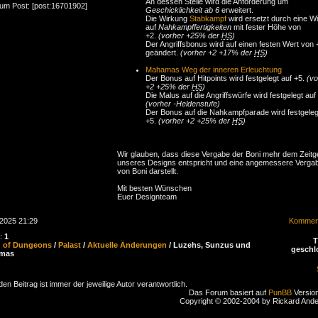
An dessen Stelle wird die Anforderung um
zum Post: [post:16701902]
Geschicklichkeit ab 6
erweitert.
Die Wirkung
Stabkampf
wird ersetzt durch eine W
auf
Nahkampffertigkeiten
mit fester Höhe von
+2.
(vorher +25% der
HS
)
Der Angriffsbonus wird auf einen festen Wert von 
geändert.
(vorher +2 +17% der
HS
)
Mahamas Weg der inneren Erleuchtung
Der Bonus auf Hitpoints wird festgelegt auf +5.
(vo
+2 +25% der
HS
)
Die Malus auf die Angriffswürfe wird festgelegt auf 
(vorher -Heldenstufe)
Der Bonus auf die Nahkampfparade wird festgeleg
+5.
(vorher +2 +25% der
HS
)
Wir glauben, dass diese Vergabe der Boni mehr dem Zeitge
unseres Designs entspricht und eine angemessere Verga
von Boni darstellt.
Mit besten Wünschen
Euer Designteam
.2025 21:29
Komment
n:
1
d of Dungeons
/
Palast
/
Aktuelle Änderungen
/ Luzehs, Sunzus und
geschl
mas
den Beitrag ist immer der jeweilige Autor verantwortlich.
Das Forum basiert auf
PunBB
Version
Copyright © 2002-2004 by Rickard And