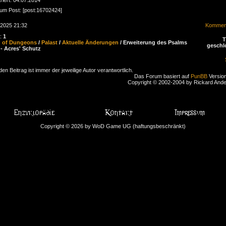
zum Post: [post:16702424]
.2025 21:32
Komment
n:
1
d of Dungeons
/
Palast
/
Aktuelle Änderungen
/ Erweiterung des Psalms
geschl
 - Acres' Schutz
den Beitrag ist immer der jeweilige Autor verantwortlich.
Das Forum basiert auf
PunBB
Version
Copyright © 2002-2004 by Rickard And
Copyright © 2026 by WoD Game UG (haftungsbeschränkt)