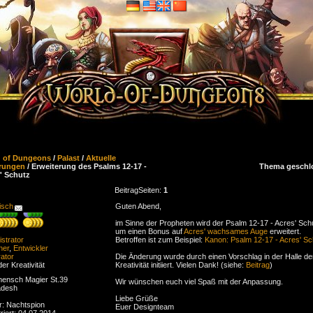
d of Dungeons
/
Palast
/
Aktuelle
rungen
/ Erweiterung des Psalms 12-17 -
Thema geschl
' Schutz
Beitrag
Seiten:
1
isch
Guten Abend,
im Sinne der Propheten wird der Psalm 12-17 - Acres' Sch
um einen Bonus auf
Acres' wachsames Auge
erweitert.
strator
Betroffen ist zum Beispiel:
Kanon: Psalm 12-17 - Acres' Sc
ner
,
Entwickler
ator
Die Änderung wurde durch einen Vorschlag in der Halle de
der Kreativität
Kreativität initiiert. Vielen Dank! (siehe:
Beitrag
)
ensch Magier St.39
Wir wünschen euch viel Spaß mit der Anpassung.
adesh
Liebe Grüße
r: Nachtspion
Euer Designteam
riert: 04.07.2014