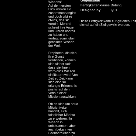
Gegenstand
-
Wissens".
Fertigkeitenklasse
Bildung
Auf dem ersten
Blick wirken sie
Designed by
Iyus
zusammenhanglos
und doch gibt es
etwas, das sie
Diese Fertigkeit kann zur gleichen Zeit
vereint: Merchti
einmal auf ein Ziel gewirkt werden.
scheint ihre Augen
und Ohren überall
zu haben und
verfügt somit über
geheimes Wissen
der Welt.
Propheten, die sich
ihre Gunst
verdienen, können
sich sicher sein,
dass sie ihnen
wertvolles Wissen
einflüstern wird. Von
Zeit zu Zeit kann
sich eine so
erlangte Erkenntnis
positiv auf den
Verlauf einer
Mission auswirken.
Ob es sich um neue
Möglichkeiten
handelt, sich
feindlicher Mächte
zu erwehren, ihr
Wissen in
unbekannten, aber
auch bekannten
Fachbereichen zu