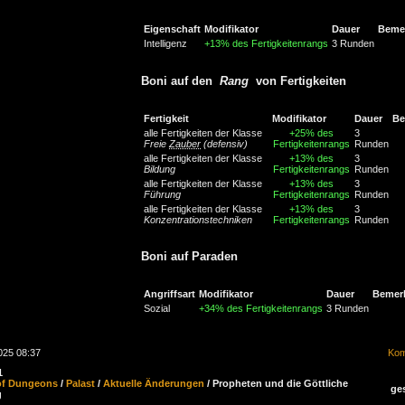
Eigenschaft
Modifikator
Dauer
Beme
Intelligenz
+13% des Fertigkeitenrangs
3 Runden
Boni auf den
Rang
von Fertigkeiten
Fertigkeit
Modifikator
Dauer
Be
alle Fertigkeiten der Klasse
+25% des
3
Freie
Zauber
(defensiv)
Fertigkeitenrangs
Runden
alle Fertigkeiten der Klasse
+13% des
3
Bildung
Fertigkeitenrangs
Runden
alle Fertigkeiten der Klasse
+13% des
3
Führung
Fertigkeitenrangs
Runden
alle Fertigkeiten der Klasse
+13% des
3
Konzentrationstechniken
Fertigkeitenrangs
Runden
Boni auf Paraden
Angriffsart
Modifikator
Dauer
Bemer
Sozial
+34% des Fertigkeitenrangs
3 Runden
025 08:37
Kom
1
of Dungeons
/
Palast
/
Aktuelle Änderungen
/ Propheten und die Göttliche
ge
g