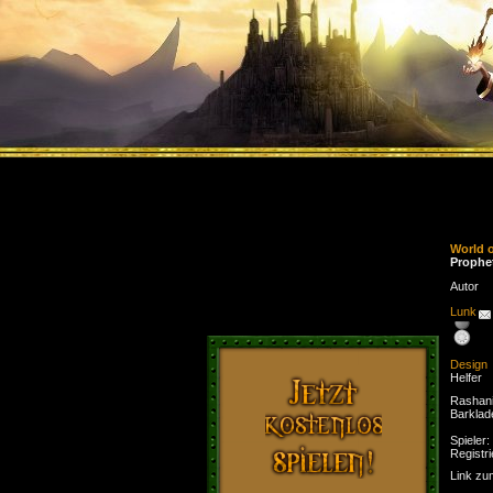
World 
Prophet
Autor
Lunk
Design
Helfer
Rashani
Barklad
Spieler:
Registri
Link zu