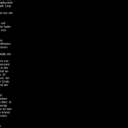
nlabyrinth
fft. Und
n nur ein
 mit
be hatte
t von
es
ffneten
nneren
alls ein
re vor.
ressant
in der
itt an
n. Er
ken. An
am Grab.
nd der
nd
 einen
 Bart. In
wenig
as ist das
en könnt.
uchen
n