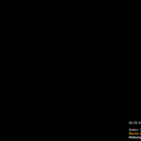
06.09.2
Seiten:
World 
Heilun