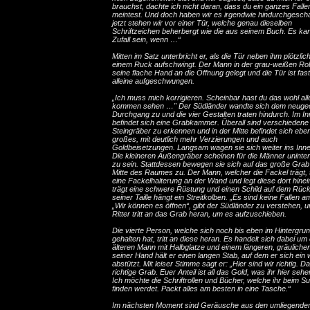
brauchst, dachte ich nicht daran, dass du ein ganzes Falle
meintest. Und doch haben wir es irgendwie hindurchgescha
jetzt stehen wir vor einer Tür, welche genau dieselben
Schriftzeichen beherbergt wie die aus seinem Buch. Es kan
Zufall sein, wenn …“
Mitten im Satz unterbricht er, als die Tür neben ihm plötzlich
einem Ruck aufschwingt. Der Mann in der grau-weißen Ro
seine flache Hand an die Öffnung gelegt und die Tür ist fas
alleine aufgeschwungen.
„Ich muss mich korrigieren. Scheinbar hast du das wohl all
kommen sehen …" Der Südländer wandte sich dem neugeö
Durchgang zu und die vier Gestalten traten hindurch. Im I
befindet sich eine Grabkammer. Überall sind verschiedene
Steingräber zu erkennen und in der Mitte befindet sich ebenf
großes, mit deutlich mehr Verzierungen und auch
Goldbeisetzungen. Langsam wagen sie sich weiter ins Inne
Die kleineren Außengräber scheinen für die Männer uninte
zu sein. Stattdessen bewegen sie sich auf das große Grab 
Mitte des Raumes zu. Der Mann, welcher die Fackel trägt, tr
eine Fackelhalterung an der Wand und legt diese dort hinei
trägt eine schwere Rüstung und einen Schild auf dem Rüc
seiner Taille hängt ein Streitkolben. „Es sind keine Fallen 
„Wir können es öffnen“, gibt der Südländer zu verstehen, u
Ritter tritt an das Grab heran, um es aufzuschieben.
Die vierte Person, welche sich noch bis eben im Hintergru
gehalten hat, tritt an diese heran. Es handelt sich dabei um
älteren Mann mit Halbglatze und einem längeren, gräulichen
seiner Hand hält er einen langen Stab, auf dem er sich ein 
abstützt. Mit leiser Stimme sagt er: „Hier sind wir richtig. D
richtige Grab. Euer Anteil ist all das Gold, was ihr hier seh
Ich möchte die Schriftrollen und Bücher, welche ihr beim S
finden werdet. Packt alles am besten in eine Tasche.“
Im nächsten Moment sind Geräusche aus den umliegende