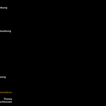
rkung
merkung
kung
mentieren
Thema
schlossen