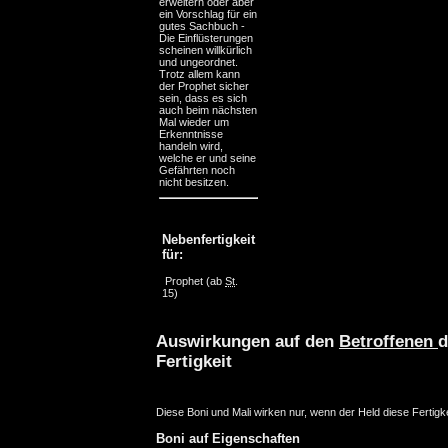
erweitern oder aber
ein Vorschlag für ein
gutes Sachbuch -
Die Einflüsterungen
scheinen willkürlich
und ungeordnet.
Trotz allem kann
der Prophet sicher
sein, dass es sich
auch beim nächsten
Mal wieder um
Erkenntnisse
handeln wird,
welche er und seine
Gefährten noch
nicht besitzen.
Nebenfertigkeit
für:
Prophet
(ab
St
.
15)
Auswirkungen auf den
Betroffenen
d
Fertigkeit
Diese Boni und Mali wirken nur, wenn der Held diese Fertigke
Boni auf Eigenschaften