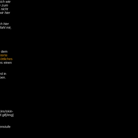
ich wie
ie zum
nicht
ir hier
ch hier
ahl mir,
 dem
terte
ttliches
es einen
rd in
ben.
ins/skin-
.gif[/img]
enstufe