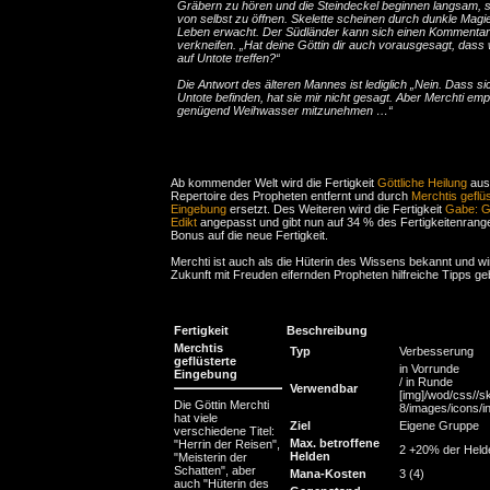
Gräbern zu hören und die Steindeckel beginnen langsam, s
von selbst zu öffnen. Skelette scheinen durch dunkle Mag
Leben erwacht. Der Südländer kann sich einen Kommentar 
verkneifen. „Hat deine Göttin dir auch vorausgesagt, dass w
auf Untote treffen?“
Die Antwort des älteren Mannes ist lediglich „Nein. Dass si
Untote befinden, hat sie mir nicht gesagt. Aber Merchti empf
genügend Weihwasser mitzunehmen …“
Ab kommender Welt wird die Fertigkeit
Göttliche Heilung
aus
Repertoire des Propheten entfernt und durch
Merchtis geflüs
Eingebung
ersetzt. Des Weiteren wird die Fertigkeit
Gabe: Gö
Edikt
angepasst und gibt nun auf 34 % des Fertigkeitenrang
Bonus auf die neue Fertigkeit.
Merchti ist auch als die Hüterin des Wissens bekannt und wi
Zukunft mit Freuden eifernden Propheten hilfreiche Tipps ge
Fertigkeit
Beschreibung
Merchtis
Typ
Verbesserung
geflüsterte
in Vorrunde
Eingebung
/ in Runde
Verwendbar
[img]/wod/css//sk
Die Göttin Merchti
8/images/icons/inf
hat viele
Ziel
Eigene Gruppe
verschiedene Titel:
Max. betroffene
"Herrin der Reisen",
2 +20% der Held
Helden
"Meisterin der
Schatten", aber
Mana-Kosten
3 (4)
auch "Hüterin des