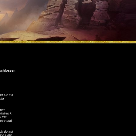
schlossen
d sie mit
der
ten
abdruck,
tritt
hose und
ls du auf
ne Falle