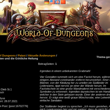
of Dungeons
/
Palast
/
Aktuelle Änderungen
/
Thema ge
en und die Göttliche Heilung
Beitrag
Seiten:
1
Irgendwo in einem unbekannten Grabmahl
Vier Gestalten tummeln sich um eine Fackel herum, währen
einigem Abstand voneinander entfernt herumstehen. Einer 
Männer, von der Kleidung her zu urteilen ein Südländer im
Lederwams, tippt nervös an einer der Wände herum. Im
Fackelschein ist eine große Wandmalerei mit verschiedens
 Dieb St.1
Symbolen zu erkennen. Irgendwo dazwischen ist ein Hand
esh
welcher in den Stein gehauen wurde. Einer der anderen drei 
hervor. Er trägt eine weiß-graue Mönchsrobe, eine Leinen
 Iyus
einfache Sandalen.
ert: 28.07.2021
m Post: [post:16702776]
Der Südländer beginnt zu sprechen. „Ich muss gestehen, A
mich zugekommen bist und mir sagtest, dass du mich für ei