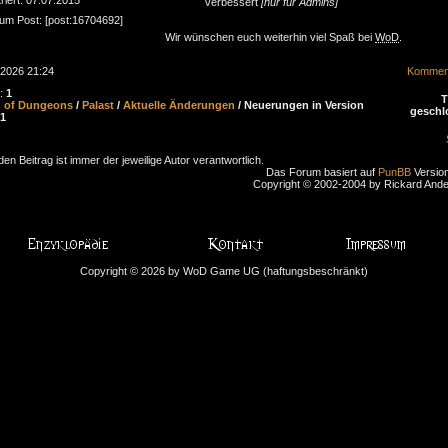
verbessert
[nur für Admins]
zum Post: [post:16704692]
Wir wünschen euch weiterhin viel Spaß bei
WoD
.
.2026 21:24
Komment
n:
1
d of Dungeons
/
Palast
/
Aktuelle Änderungen
/ Neuerungen in Version
geschl
91
den Beitrag ist immer der jeweilige Autor verantwortlich.
Das Forum basiert auf
PunBB
Version
Copyright © 2002-2004 by Rickard And
Copyright © 2026 by WoD Game UG (haftungsbeschränkt)