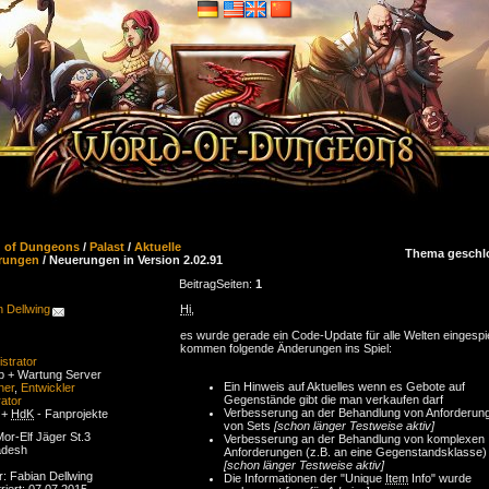
d of Dungeons
/
Palast
/
Aktuelle
Thema geschl
rungen
/ Neuerungen in Version 2.02.91
Beitrag
Seiten:
1
n Dellwing
Hi
,
es wurde gerade ein Code-Update für alle Welten eingespie
kommen folgende Änderungen ins Spiel:
strator
eb + Wartung Server
Ein Hinweis auf Aktuelles wenn es Gebote auf
ner
,
Entwickler
Gegenstände gibt die man verkaufen darf
ator
Verbesserung an der Behandlung von Anforderun
 +
HdK
- Fanprojekte
von Sets
[schon länger Testweise aktiv]
or-Elf Jäger St.3
Verbesserung an der Behandlung von komplexen
adesh
Anforderungen (z.B. an eine Gegenstandsklasse)
[schon länger Testweise aktiv]
r: Fabian Dellwing
Die Informationen der "Unique
Item
Info" wurde
riert: 07.07.2015