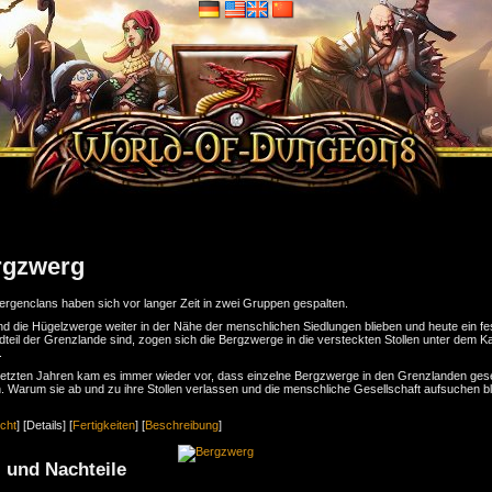
rgzwerg
ergenclans haben sich vor langer Zeit in zwei Gruppen gespalten.
d die Hügelzwerge weiter in der Nähe der menschlichen Siedlungen blieben und heute ein fe
teil der Grenzlande sind, zogen sich die Bergzwerge in die versteckten Stollen unter dem 
.
 letzten Jahren kam es immer wieder vor, dass einzelne Bergzwerge in den Grenzlanden ge
 Warum sie ab und zu ihre Stollen verlassen und die menschliche Gesellschaft aufsuchen bl
cht
] [Details] [
Fertigkeiten
] [
Beschreibung
]
- und Nachteile