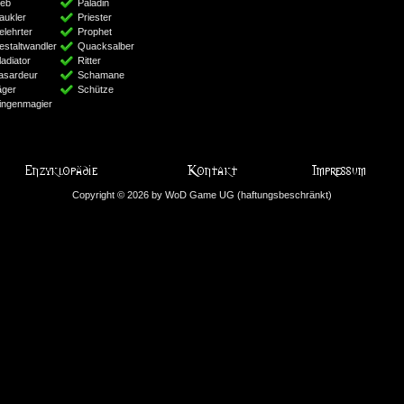
ieb
Paladin
aukler
Priester
elehrter
Prophet
estaltwandler
Quacksalber
adiator
Ritter
asardeur
Schamane
äger
Schütze
lingenmagier
Copyright © 2026 by WoD Game UG (haftungsbeschränkt)