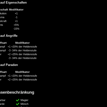
 auf Eigenschaften
schaft
Modifikator
tution
+1
isma
-1
skraft
+1
nts
+5%
-15%
auf Angriffe
ffsart
Modifikator
ampf
+1
+20% der Heldenstufe
kampf
-3
-34% der Heldenstufe
er
+2
+25% der Heldenstufe
-3
-34% der Heldenstufe
 auf Paraden
ffsart
Modifikator
kampf
+1
+20% der Heldenstufe
er
+2
+25% der Heldenstufe
ssenbeschränkung
arbar
Magier
arde
Mönch