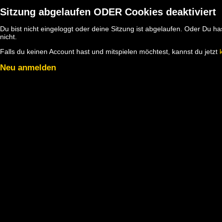
Sitzung abgelaufen ODER Cookies deaktiviert
Du bist nicht eingeloggt oder deine Sitzung ist abgelaufen. Oder Du 
nicht.
Falls du keinen Account hast und mitspielen möchtest, kannst du jetzt
Neu anmelden