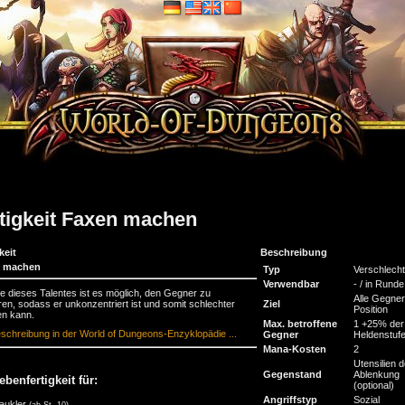
tigkeit Faxen machen
keit
Beschreibung
n machen
Typ
Verschlech
Verwendbar
- / in Runde
lfe dieses Talentes ist es möglich, den Gegner zu
Alle Gegner
ren, sodass er unkonzentriert ist und somit schlechter
Ziel
Position
en kann.
Max. betroffene
1 +25% der
schreibung in der World of Dungeons-Enzyklopädie ...
Gegner
Heldenstuf
Mana-Kosten
2
Utensilien d
Gegenstand
Ablenkung
ebenfertigkeit für:
(optional)
Angriffstyp
Sozial
aukler
(ab St. 10)