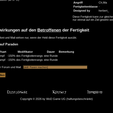
Angriff
Ch,Wa
Fertigkeitenklasse
-
Designed by
herbert_
Diese Fertigkeit kann zur gleiche
nur einmal auf ein Ziel gewirkt w
wirkungen auf den
Betroffenen
der Fertigkeit
oni und Mali wirken nur, wenn der Held diese Fertigkeit ausübt.
auf Paraden
fsart
Modifikator
Dauer
Bemerkung
mpf
-150% des Fertigkeitenrangs
eine Runde
ampf
-150% des Fertigkeitenrangs
eine Runde
ür Forum und Mail:
Copyright © 2026 by WoD Game UG (haftungsbeschränkt)