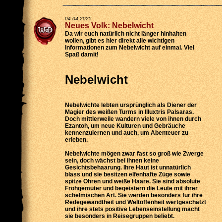
04.04.2025
Neues Volk: Nebelwicht
Da wir euch natürlich nicht länger hinhalten
wollen, gibt es hier direkt alle wichtigen
Informationen zum Nebelwicht auf einmal. Viel
Spaß damit!
Nebelwicht
Nebelwichte lebten ursprünglich als Diener der
Magier des weißen Turms in Illuxtris Palsaras.
Doch mittlerweile wandern viele von ihnen durch
Ezantoh, um neue Kulturen und Gebräuche
kennenzulernen und auch, um Abenteuer zu
erleben.
Nebelwichte mögen zwar fast so groß wie Zwerge
sein, doch wächst bei ihnen keine
Gesichtsbehaarung. Ihre Haut ist unnatürlich
blass und sie besitzen elfenhafte Züge sowie
spitze Ohren und weiße Haare. Sie sind absolute
Frohgemüter und begeistern die Leute mit ihrer
schelmischen Art. Sie werden besonders für ihre
Redegewandtheit und Weltoffenheit wertgeschätzt
und ihre stets positive Lebenseinstellung macht
sie besonders in Reisegruppen beliebt.