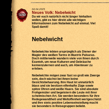
04.04.2025
Neues Volk: Nebelwicht
Da wir euch natürlich nicht länger hinhalten
wollen, gibt es hier direkt alle wichtigen
Informationen zum Nebelwicht auf einmal. Viel
Spaß damit!
Nebelwicht
Nebelwichte lebten ursprünglich als Diener der
Magier des weißen Turms in Illuxtris Palsaras.
Doch mittlerweile wandern viele von ihnen durch
Ezantoh, um neue Kulturen und Gebräuche
kennenzulernen und auch, um Abenteuer zu
erleben.
Nebelwichte mögen zwar fast so groß wie Zwerge
sein, doch wächst bei ihnen keine
Gesichtsbehaarung. Ihre Haut ist unnatürlich
blass und sie besitzen elfenhafte Züge sowie
spitze Ohren und weiße Haare. Sie sind absolute
Frohgemüter und begeistern die Leute mit ihrer
schelmischen Art. Sie werden besonders für ihre
Redegewandtheit und Weltoffenheit wertgeschätzt
und ihre stets positive Lebenseinstellung macht
sie besonders in Reisegruppen beliebt.