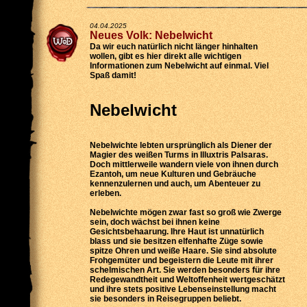
04.04.2025
Neues Volk: Nebelwicht
Da wir euch natürlich nicht länger hinhalten
wollen, gibt es hier direkt alle wichtigen
Informationen zum Nebelwicht auf einmal. Viel
Spaß damit!
Nebelwicht
Nebelwichte lebten ursprünglich als Diener der
Magier des weißen Turms in Illuxtris Palsaras.
Doch mittlerweile wandern viele von ihnen durch
Ezantoh, um neue Kulturen und Gebräuche
kennenzulernen und auch, um Abenteuer zu
erleben.
Nebelwichte mögen zwar fast so groß wie Zwerge
sein, doch wächst bei ihnen keine
Gesichtsbehaarung. Ihre Haut ist unnatürlich
blass und sie besitzen elfenhafte Züge sowie
spitze Ohren und weiße Haare. Sie sind absolute
Frohgemüter und begeistern die Leute mit ihrer
schelmischen Art. Sie werden besonders für ihre
Redegewandtheit und Weltoffenheit wertgeschätzt
und ihre stets positive Lebenseinstellung macht
sie besonders in Reisegruppen beliebt.