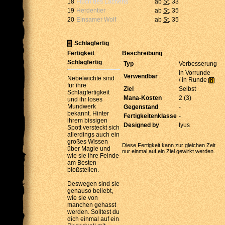
18
Fluch des Lachens
ab
St
. 33
19
Herdentier
ab
St
. 35
20
Einsamer Wolf
ab
St
. 35
Schlagfertig
Fertigkeit
Beschreibung
Schlagfertig
Typ
Verbesserung
in Vorrunde
Verwendbar
Nebelwichte sind
/ in Runde
für ihre
Ziel
Selbst
Schlagfertigkeit
Mana-Kosten
2 (3)
und ihr loses
Mundwerk
Gegenstand
-
bekannt. Hinter
Fertigkeitenklasse
-
ihrem bissigen
Designed by
Iyus
Spott versteckt sich
allerdings auch ein
großes Wissen
Diese Fertigkeit kann zur gleichen Zeit
über Magie und
nur einmal auf ein Ziel gewirkt werden.
wie sie ihre Feinde
am Besten
bloßstellen.
Deswegen sind sie
genauso beliebt,
wie sie von
manchen gehasst
werden. Solltest du
dich einmal auf ein