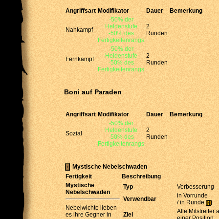
Angriffsart
Modifikator
Dauer
Bemerkung
-50% der
Heldenstufe
2
Nahkampf
-50% des
Runden
Fertigkeitenrangs
-50% der
Heldenstufe
2
Fernkampf
-50% des
Runden
Fertigkeitenrangs
Boni auf Paraden
Angriffsart
Modifikator
Dauer
Bemerkung
-50% der
Heldenstufe
2
Sozial
-50% des
Runden
Fertigkeitenrangs
Mystische Nebelschwaden
Fertigkeit
Beschreibung
Mystische
Typ
Verbesserung
Nebelschwaden
in Vorrunde
Verwendbar
/ in Runde
Nebelwichte lieben
Alle Mitstreiter 
es ihre Gegner in
Ziel
einer Position