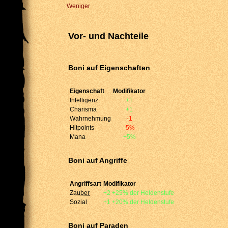
Weniger
Vor- und Nachteile
Boni auf Eigenschaften
Eigenschaft
Modifikator
Intelligenz
+1
Charisma
+1
Wahrnehmung
-1
Hitpoints
-5%
Mana
+5%
Boni auf Angriffe
Angriffsart
Modifikator
Zauber
+2
+25% der Heldenstufe
Sozial
+1
+20% der Heldenstufe
Boni auf Paraden