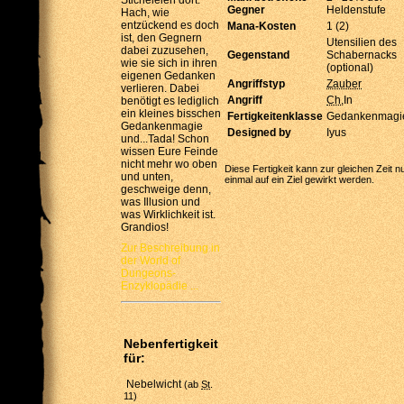
Gegner
Heldenstufe
Hach, wie
entzückend es doch
Mana-Kosten
1 (2)
ist, den Gegnern
Utensilien des
dabei zuzusehen,
Gegenstand
Schabernac
wie sie sich in ihren
(optional)
eigenen Gedanken
Angriffstyp
Zauber
verlieren. Dabei
Angriff
Ch
,In
benötigt es lediglich
ein kleines bisschen
Fertigkeitenklasse
Gedankenmagi
Gedankenmagie
Designed by
Iyus
und...Tada! Schon
wissen Eure Feinde
nicht mehr wo oben
Diese Fertigkeit kann zur gleichen Zeit n
und unten,
einmal auf ein Ziel gewirkt werden.
geschweige denn,
was Illusion und
was Wirklichkeit ist.
Grandios!
Zur Beschreibung in
der World of
Dungeons-
Enzyklopädie ...
Nebenfertigkeit
für:
Nebelwicht
(ab
St
.
11)