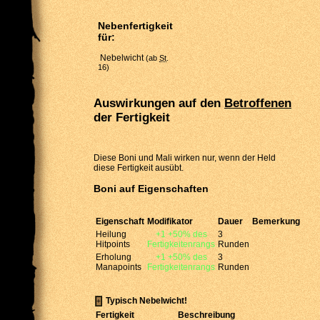
Nebenfertigkeit
für:
Nebelwicht
(ab
St
.
16)
Auswirkungen auf den
Betroffenen
der Fertigkeit
Diese Boni und Mali wirken nur, wenn der Held
diese Fertigkeit ausübt.
Boni auf Eigenschaften
Eigenschaft
Modifikator
Dauer
Bemerkung
Heilung
+1
+50% des
3
Hitpoints
Fertigkeitenrangs
Runden
Erholung
+1
+50% des
3
Manapoints
Fertigkeitenrangs
Runden
Typisch Nebelwicht!
Fertigkeit
Beschreibung