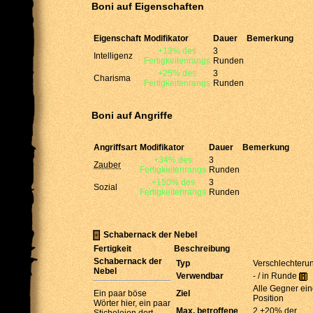
Boni auf Eigenschaften
Eigenschaft
Modifikator
Dauer
Bemerkung
+13% des
3
Intelligenz
Fertigkeitenrangs
Runden
+25% des
3
Charisma
Fertigkeitenrangs
Runden
Boni auf Angriffe
Angriffsart
Modifikator
Dauer
Bemerkung
+34% des
3
Zauber
Fertigkeitenrangs
Runden
+150% des
3
Sozial
Fertigkeitenrangs
Runden
Schabernack der Nebel
Fertigkeit
Beschreibung
Schabernack der
Typ
Verschlechteru
Nebel
Verwendbar
- / in Runde
Alle Gegner ein
Ein paar böse
Ziel
Position
Wörter hier, ein paar
Max. betroffene
2 +20% der
Sticheleien dort.