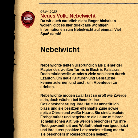
04.04.2025
Neues Volk: Nebelwicht
Da wir euch natürlich nicht länger hinhalten
wollen, gibt es hier direkt alle wichtigen
Informationen zum Nebelwicht auf einmal. Viel
Spaß damit!
Nebelwicht
Nebelwichte lebten ursprünglich als Diener der
Magier des weißen Turms in Illuxtris Palsaras.
Doch mittlerweile wandern viele von ihnen durch
Ezantoh, um neue Kulturen und Gebräuche
kennenzulernen und auch, um Abenteuer zu
erleben.
Nebelwichte mögen zwar fast so groß wie Zwerge
sein, doch wächst bei ihnen keine
Gesichtsbehaarung. Ihre Haut ist unnatürlich
blass und sie besitzen elfenhafte Züge sowie
spitze Ohren und weiße Haare. Sie sind absolute
Frohgemüter und begeistern die Leute mit ihrer
schelmischen Art. Sie werden besonders für ihre
Redegewandtheit und Weltoffenheit wertgeschätzt
und ihre stets positive Lebenseinstellung macht
sie besonders in Reisegruppen beliebt.