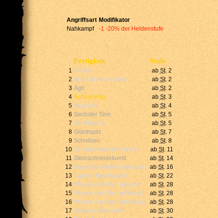
Angriffsart
Modifikator
Nahkampf
-1
-20% der Heldenstufe
Fertigkeit
Stufe
1
Trinken
ab
St
. 2
2
Erst mal was essen!
ab
St
. 2
3
Agil
ab
St
. 2
4
Schlagfertig
ab
St
. 3
5
Mystisch
ab
St
. 4
6
Sechster Sinn
ab
St
. 5
7
Schriftkunst
ab
St
. 5
8
Glückspilz
ab
St
. 7
9
Schnitzen
ab
St
. 8
10
Schabernack der Nebel
ab
St
. 11
11
Steinschneidekunst
ab
St
. 14
12
Mystische Nebelschwaden
ab
St
. 16
13
Typisch Nebelwicht!
ab
St
. 22
14
Wissen der Alten (passiv)
ab
St
. 28
15
Wissen der Alten (offensiv)
ab
St
. 28
16
Wissen der Alten (defensiv)
ab
St
. 28
17
Anrufung der Alten
ab
St
. 30