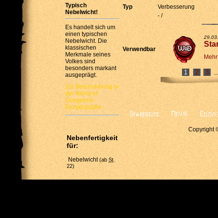
Typisch
Typ
Verbesserung
Nebelwicht!
- /
Es handelt sich um
einen typischen
29.03
Nebelwicht. Die
Sta
klassischen
Verwendbar
Merkmale seines
Mehr
Volkes sind
besonders markant
2
3
..
ausgeprägt.
Zur Beschreibung in
der World of
Dungeons-
Enzyklopädie ...
Copyright 
Nebenfertigkeit
für:
Nebelwicht
(ab
St
.
22)