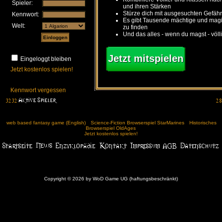
Spieler:
und ihren Stärken
Stürze dich mit ausgesuchten Gefähr
Kennwort:
Es gibt Tausende mächtige und ma
Welt:
zu finden
Und das alles - wenn du magst - völl
Jetzt mitspielen
Eingeloggt bleiben
Jetzt kostenlos spielen!
Kennwort vergessen
web based fantasy game (English)
Science-Fiction Browserspiel StarMarines
Historisches
Browserspiel OldAges
Jetzt kostenlos spielen!
Copyright © 2026 by WoD Game UG (haftungsbeschränkt)