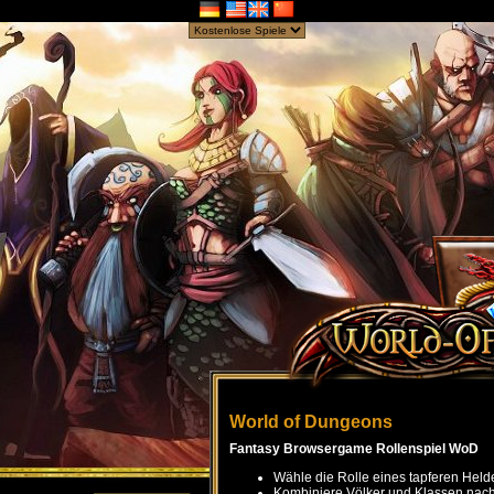
World of Dungeons
Fantasy Browsergame Rollenspiel WoD
Wähle die Rolle eines tapferen Held
Kombiniere Völker und Klassen nach