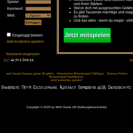
Spieler:
und ihren Stärken
Stürze dich mit ausgesuchten Gefähr
Kennwort:
Es gibt Tausende mächtige und ma
Welt:
zu finden
Und das alles - wenn du magst - völl
Jetzt mitspielen
Eingeloggt bleiben
Jetzt kostenlos spielen!
Kennwort vergessen
web based fantasy game (English)
Historisches Browserspiel OldAges
Science-Fiction
Browserspiel StarMarines
Jetzt kostenlos spielen!
Copyright © 2026 by WoD Game UG (haftungsbeschränkt)