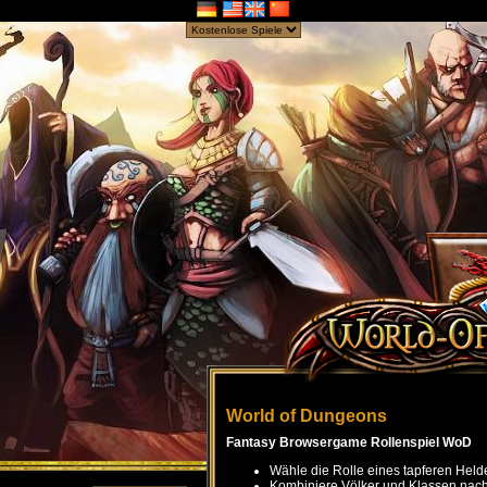
World of Dungeons
Fantasy Browsergame Rollenspiel WoD
Wähle die Rolle eines tapferen Held
Kombiniere Völker und Klassen nach