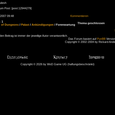
adesh
zum Post: [post:12944279]
.2007 09:48
Kommentieren
n:
1
Thema geschlossen
d of Dungeons
/
Palast
/
Ankündigungen
/ Forenwartung
den Beitrag ist immer der jeweilige Autor verantwortlich.
Das Forum basiert auf
PunBB
Version
Copyright © 2002-2004 by Rickard And
Copyright © 2026 by WoD Game UG (haftungsbeschränkt)