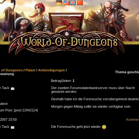
d of Dungeons
/
Palast
/
Ankündigungen
/
Thema geschl
nwartung
Beitrag
Seiten:
1
r Tack
Der zweiten Forumsdatenbankserver muss über Nacht
gewartet werden.
Deshalb habe ich die Forensuche vorrübergehend deaktivi
adesh
Morgen gegen Mittag sollte sie wieder verfügbar sein.
zum Post: [post:12942114]
.2007 23:50
Komment
r Tack
Die Forensuche geht jetzt wieder