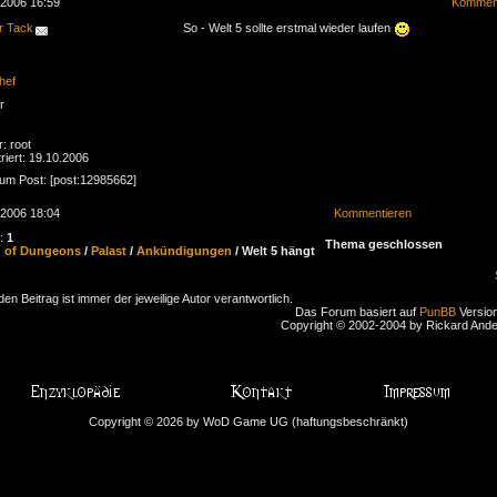
.2006 16:59
Komment
r Tack
So - Welt 5 sollte erstmal wieder laufen
hef
r
r: root
riert: 19.10.2006
zum Post: [post:12985662]
.2006 18:04
Kommentieren
n:
1
Thema geschlossen
d of Dungeons
/
Palast
/
Ankündigungen
/ Welt 5 hängt
den Beitrag ist immer der jeweilige Autor verantwortlich.
Das Forum basiert auf
PunBB
Version
Copyright © 2002-2004 by Rickard And
Copyright © 2026 by WoD Game UG (haftungsbeschränkt)