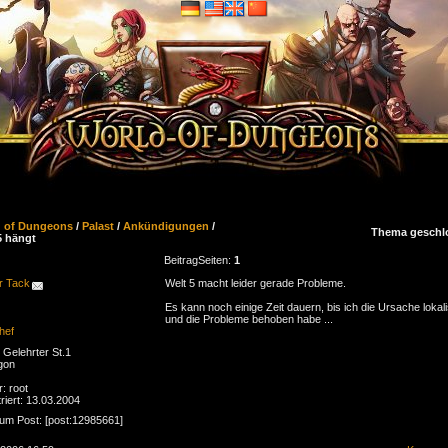
d of Dungeons
/
Palast
/
Ankündigungen
/
Thema geschl
5 hängt
Beitrag
Seiten:
1
r Tack
Welt 5 macht leider gerade Probleme.
Es kann noch einige Zeit dauern, bis ich die Ursache lokali
und die Probleme behoben habe ...
hef
Gelehrter St.1
gon
r: root
riert: 13.03.2004
zum Post: [post:12985661]