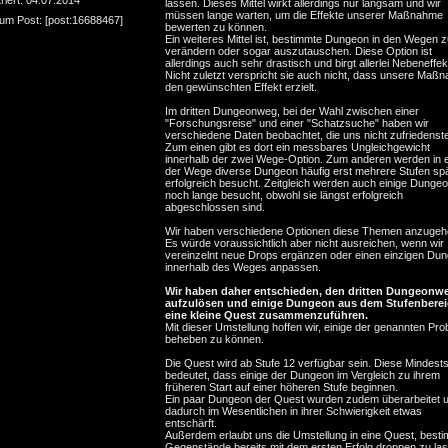
lassen. Dieses Mittel wirkt allerdings nur langsam und wir
müssen lange warten, um die Effekte unserer Maßnahme
zum Post: [post:16688467]
bewerten zu können.
Ein weiteres Mittel ist, bestimmte Dungeon in den Wegen 
verändern oder sogar auszutauschen. Diese Option ist
allerdings auch sehr drastisch und birgt allerlei Nebeneffek
Nicht zuletzt verspricht sie auch nicht, dass unsere Maß
den gewünschten Effekt erzielt.
Im dritten Dungeonweg, bei der Wahl zwischen einer
"Forschungsreise" und einer "Schatzsuche" haben wir
verschiedene Daten beobachtet, die uns nicht zufriedenste
Zum einen gibt es dort ein messbares Ungleichgewicht
innerhalb der zwei Wege-Option. Zum anderen werden in 
der Wege diverse Dungeon häufig erst mehrere Stufen sp
erfolgreich besucht. Zeitgleich werden auch einige Dunge
noch lange besucht, obwohl sie längst erfolgreich
abgeschlossen sind.
Wir haben verschiedene Optionen diese Themen anzugeh
Es würde voraussichtlich aber nicht ausreichen, wenn wir
vereinzelnt neue Drops ergänzen oder einen einzigen Du
innerhalb des Weges anpassen.
Wir haben daher entschieden, den dritten Dungeonw
aufzulösen und einige Dungeon aus dem Stufenberei
eine kleine Quest zusammenzuführen.
Mit dieser Umstellung hoffen wir, einige der genannten Pr
beheben zu können.
Die Quest wird ab Stufe 12 verfügbar sein. Diese Mindests
bedeutet, dass einige der Dungeon im Vergleich zu ihrem
früheren Start auf einer höheren Stufe beginnen.
Ein paar Dungeon der Quest wurden zudem überarbeitet 
dadurch im Wesentlichen in ihrer Schwierigkeit etwas
entschärft.
Außerdem erlaubt uns die Umstellung in eine Quest, best
Gegenstände bereits mit dem ersten Erfolg droppen zu la