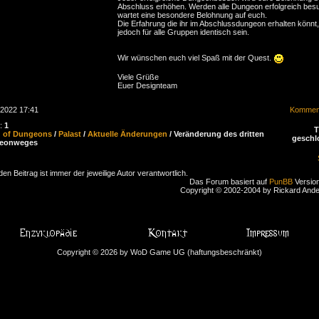
Abschluss erhöhen. Werden alle Dungeon erfolgreich besu
wartet eine besondere Belohnung auf euch.
Die Erfahrung die ihr im Abschlussdungeon erhalten könnt,
jedoch für alle Gruppen identisch sein.
Wir wünschen euch viel Spaß mit der Quest.
Viele Grüße
Euer Designteam
.2022 17:41
Komment
n:
1
d of Dungeons
/
Palast
/
Aktuelle Änderungen
/ Veränderung des dritten
geschl
eonweges
den Beitrag ist immer der jeweilige Autor verantwortlich.
Das Forum basiert auf
PunBB
Version
Copyright © 2002-2004 by Rickard And
Copyright © 2026 by WoD Game UG (haftungsbeschränkt)