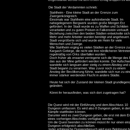
Die Stadt der Verdammten schrieb:
Stahlheim - Eine kleine Stadt an der Grenze zum
Zwergenkönigreich.
Einstmals war Stahlheim eine aufstrebende Stadt. Im
nahegelegenem Bergwerk wurden große Mengen Erz
gefördert. In der Stadt wurde es zu Waffen und Schilden
verarbeitet und zu guten Preisen in Falkenstein verkauft.
Beziehung zwischen den beiden Städten entwickelte sich 
Mehr und mehr Arbeiter wurden benötigt und angeheuert.
Stadt vergrößerte sich und wurde ein Heim für viele
Menschen und Zwerge.
Wie Stahlheim erging es vielen Städten an der Grenze z
Kargash-Gebirge, die nicht wie ihre nördlicheren Vertrete
regelmäßig von Orks überfallen wurden.
Doch früher als erwartet verringerte sich die Menge des 
das aus der Mine gefördert werden konnte. Der Aufschw
wandelte sich langsam aber stetig zu einem Abstieg und 
Stadt begann zu verarmen. Was zuvor noch zu einem
Anstieg der Bevölkerung führte, wandelte sich nun zu ein
immer stärker werdenden Flucht in andere Städte.
Heute hat sich der Zustand der kleinen Stadt grundlegen
geändert.
Könnt ihr herausfinden, was sich dort zugetragen hat?
Die Quest wird mit der Einführung und dem Abschluss 10
Dungeon umfassen. Es wird also 8 Dungeon geben, in de
Kämpfe stattfinden können.
Darunter wird es zwei Dungeon geben, die erst mit dem Er
eines vorherigen Abschnitts verfügbar werden.
Um die Quest beenden zu können müsst ihr nur einen ein
Dungeon erfolgreich abschließen.
Jeder erfolgreiche Dungeonbesuch wird eure Belohnung 