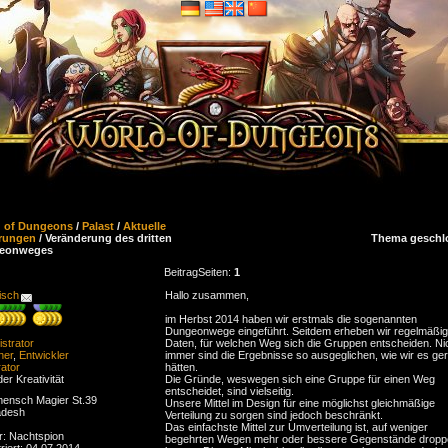
d of Dungeons
/
Palast
/
Aktuelle
rungen
/ Veränderung des dritten
Thema geschl
eonweges
Beitrag
Seiten:
1
isch
Hallo zusammen,
im Herbst 2014 haben wir erstmals die sogenannten
Dungeonwege eingeführt. Seitdem erheben wir regelmäßig
strator
Daten, für welchen Weg sich die Gruppen entscheiden. Ni
ner
,
Entwickler
immer sind die Ergebnisse so ausgeglichen, wie wir es ge
ator
hätten.
der Kreativität
Die Gründe, weswegen sich eine Gruppe für einen Weg
entscheidet, sind vielseitig.
ensch Magier St.39
Unsere Mittel im Design für eine möglichst gleichmäßige
adesh
Verteilung zu sorgen sind jedoch beschränkt.
Das einfachste Mittel zur Umverteilung ist, auf weniger
r: Nachtspion
begehrten Wegen mehr oder bessere Gegenstände dropp
riert: 04.07.2014