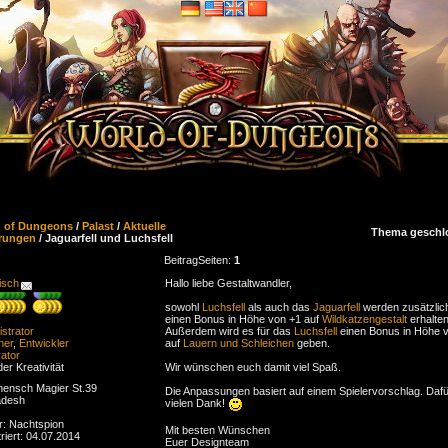
d of Dungeons
/
Palast
/
Aktuelle
Thema geschl
rungen
/ Jaguarfell und Luchsfell
Beitrag
Seiten:
1
isch
Hallo liebe Gestaltwandler,
sowohl
Luchsfell
als auch das
Jaguarfell
werden zusätzlic
einen Bonus in Höhe von +1 auf
Wildkatzengestalt
erhalten
strator
Außerdem wird es für das
Luchsfell
einen Bonus in Höhe 
ner
,
Entwickler
auf
Lauern und Schleichen
geben.
ator
der Kreativität
Wir wünschen euch damit viel Spaß.
ensch Magier St.39
Die Anpassungen basiert auf einem Spielervorschlag. Dafü
adesh
vielen Dank!
r: Nachtspion
Mit besten Wünschen
riert: 04.07.2014
Euer Designteam