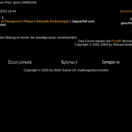
zum Post: [post:16690104]
.2023 16:44
Komment
n:
1
d of Dungeons
/
Palast
/
Aktuelle Änderungen
/ Jaguarfell und
geschl
fell
den Beitrag ist immer der jeweilige Autor verantwortlich.
Das Forum basiert auf
PunBB
Version
Copyright © 2002-2004 by Rickard And
Copyright © 2026 by WoD Game UG (haftungsbeschränkt)