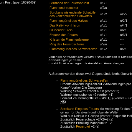
zum Post: [post:16690469]
Stirnband der Feuersbrunst
u/u/1
---
Flammenohrstecker
u/2/u
---
Sorokans nie endende Schatulle
u/u/2
u/5/2
des konzentrierten Schwefels
Flammengürtel des Halvos
u/u/1
u/2/1
Das Relikt von Haron
u/u/1
u/4/1
Glühender Stein
u/u/1
u/2/u
Essenz des Feuers
u/u/1
u/3/1
Knisternde Flammenlaterne
u/u/1
---
Ring des Feuerdschinns
u/2/u
---
Flammengürtel des Schwarzelfen
u/u/2
u/2/u
Legende:
Anwendungen Gesamt / Anwendungen je Dungeo
Anwendungen je Kampf
u steht für eine unbegrenzte Anzahl von Anwendungen.
Außerdem werden diese zwei Gegenstände leicht überarbe
Flammengürtel des Schwarzelfen
Erhöhte Anwendungszahl auf 2 Anwendungen pro
Kampf (vorher 2 je Dungeon)
Wirkung Schwefel erhöht auf 8 (vorher 3)
Wahrnehmungsbonus +2 (vorher +1)
Boni auf Zauberangriffe +3 +34%
HS
(vorher +3 
HS
)
Sorokans Ring des Feuers
die Änderung für den 
gilt nur für Darakesh und folgende Welten.
Wird nun Unique in Gruppe (vorher Unique für Hel
Zusätzlich Feuerschade +2/+2/+2 (z)
Zusätzlich Erholung Manapunkte +2
Zusätzlich
Feuerpfeil
+2 (a)