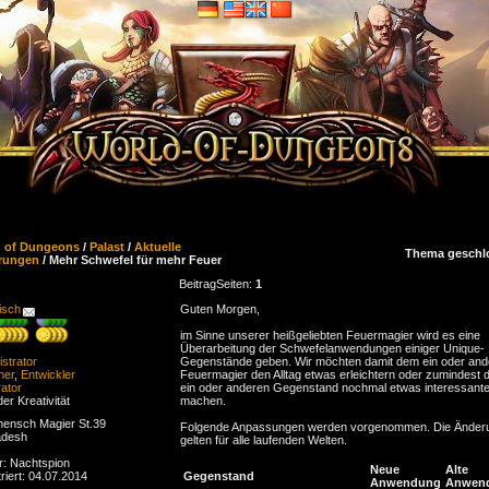
d of Dungeons
/
Palast
/
Aktuelle
Thema geschl
rungen
/ Mehr Schwefel für mehr Feuer
Beitrag
Seiten:
1
isch
Guten Morgen,
im Sinne unserer heißgeliebten Feuermagier wird es eine
Überarbeitung der Schwefelanwendungen einiger Unique-
strator
Gegenstände geben. Wir möchten damit dem ein oder and
ner
,
Entwickler
Feuermagier den Alltag etwas erleichtern oder zumindest 
ator
ein oder anderen Gegenstand nochmal etwas interessante
der Kreativität
machen.
ensch Magier St.39
Folgende Anpassungen werden vorgenommen. Die Änder
adesh
gelten für alle laufenden Welten.
r: Nachtspion
Neue
Alte
riert: 04.07.2014
Gegenstand
Anwendung
Anwen