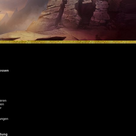
ossen
eren
den
r
ungen
dung