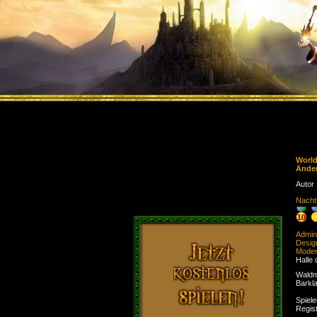
Worl
Ände
Autor
Nacht
Admini
Desig
Moder
Halle 
Waldm
Barkl
Spiele
Regist