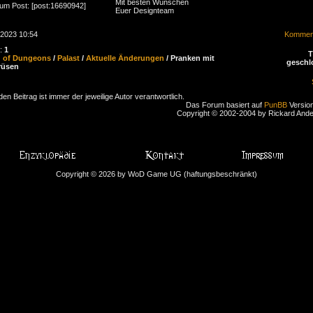
Mit besten Wünschen
zum Post: [post:16690942]
Euer Designteam
.2023 10:54
Komment
n:
1
d of Dungeons
/
Palast
/
Aktuelle Änderungen
/ Pranken mit
geschl
rüsen
den Beitrag ist immer der jeweilige Autor verantwortlich.
Das Forum basiert auf
PunBB
Version
Copyright © 2002-2004 by Rickard And
Copyright © 2026 by WoD Game UG (haftungsbeschränkt)