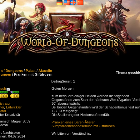
d of Dungeons
/
Palast
/
Aktuelle
Thema geschl
rungen
/ Pranken mit Giftdrüsen
Beitrag
Seiten:
1
isch
Guten Morgen,
zum bedauern einiger Helden werden die folgenden
Gegenstände zum Start der nächsten Welt (Algarion, Vers
strator
30) abgeschwächt.
ner
,
Entwickler
Bei beiden Gegenständen wird der Schadenbonus fest auf 
ator
+2 / +3 festgelegt.
der Kreativität
Die Skalierung der Heldenstufe entfällt.
ensch Magier St.39
Pranken eines Bären-Älteren
adesh
Sumpfdrachenhandschuhe mit Giftdrüsen
r: Nachtspion
Wir bitten um Verständnis.
riert: 04.07.2014