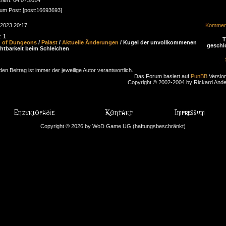
zum Post: [post:16693693]
.2023 20:17
Komment
n:
1
d of Dungeons
/
Palast
/
Aktuelle Änderungen
/ Kugel der unvollkommenen
geschl
htbarkeit beim Schleichen
den Beitrag ist immer der jeweilige Autor verantwortlich.
Das Forum basiert auf
PunBB
Version
Copyright © 2002-2004 by Rickard And
Copyright © 2026 by WoD Game UG (haftungsbeschränkt)