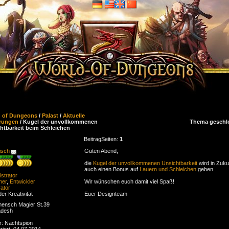
d of Dungeons
/
Palast
/
Aktuelle
rungen
/ Kugel der unvollkommenen
Thema geschl
htbarkeit beim Schleichen
Beitrag
Seiten:
1
isch
Guten Abend,
die
Kugel der unvollkommenen Unsichtbarkeit
wird in Zuku
auch einen Bonus auf
Lauern und Schleichen
geben.
strator
ner
,
Entwickler
Wir wünschen euch damit viel Spaß!
ator
der Kreativität
Euer Designteam
ensch Magier St.39
adesh
r: Nachtspion
riert: 04.07.2014