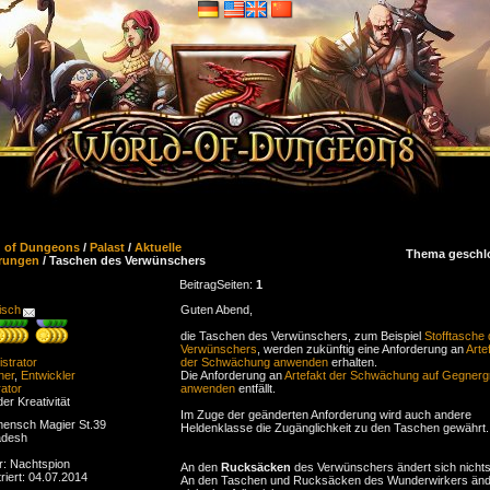
d of Dungeons
/
Palast
/
Aktuelle
Thema geschl
rungen
/ Taschen des Verwünschers
Beitrag
Seiten:
1
isch
Guten Abend,
die Taschen des Verwünschers, zum Beispiel
Stofftasche
Verwünschers
, werden zukünftig eine Anforderung an
Arte
strator
der Schwächung anwenden
erhalten.
ner
,
Entwickler
Die Anforderung an
Artefakt der Schwächung auf Gegner
ator
anwenden
entfällt.
der Kreativität
Im Zuge der geänderten Anforderung wird auch andere
ensch Magier St.39
Heldenklasse die Zugänglichkeit zu den Taschen gewährt.
adesh
r: Nachtspion
An den
Rucksäcken
des Verwünschers ändert sich nichts
riert: 04.07.2014
An den Taschen und Rucksäcken des Wunderwirkers änd