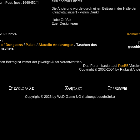
sich ebenfalls nichts.
zum Post: [post:16694524]
Die Änderung wurde durch einen Beitrag in der Halle der
Kreativität initiiert - vielen Dank!
Liebe Grüße
Euer Designteam
.2023 22:24
Komment
n:
1
d of Dungeons
/
Palast
/
Aktuelle Änderungen
/ Taschen des
geschl
ünschers
den Beitrag ist immer der jeweilige Autor verantwortlich.
Das Forum basiert auf
PunBB
Version
Copyright © 2002-2004 by Rickard And
Copyright © 2026 by WoD Game UG (haftungsbeschränkt)