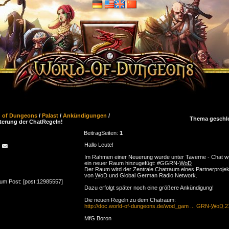
d of Dungeons
/
Palast
/
Ankündigungen
/
Thema geschl
terung der ChatRegeln!
Beitrag
Seiten:
1
Hallo Leute!
Im Rahmen einer Neuerung wurde unter Taverne - Chat w
ein neuer Raum hinzugefügt: #GGRN-
WoD
Der Raum wird der Zentrale Chatraum eines Partnerprojek
von
WoD
und Global German Radio Network.
zum Post: [post:12985557]
Dazu erfolgt später noch eine größere Ankündigung!
Die neuen Regeln zu dem Chatraum:
http://doc.world-of-dungeons.de/wod_gam ... GRN-
WoD
.2
MfG Boron