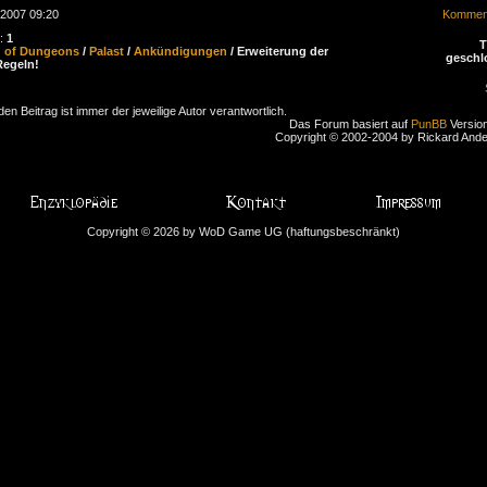
.2007 09:20
Komment
n:
1
d of Dungeons
/
Palast
/
Ankündigungen
/ Erweiterung der
geschl
egeln!
den Beitrag ist immer der jeweilige Autor verantwortlich.
Das Forum basiert auf
PunBB
Version
Copyright © 2002-2004 by Rickard And
Copyright © 2026 by WoD Game UG (haftungsbeschränkt)