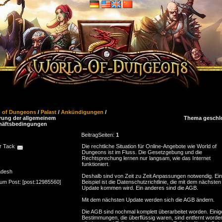
d of Dungeons
/
Palast
/
Ankündigungen
/
ung der allgemeinem
Thema geschl
häftsbedingungen
Beitrag
Seiten:
1
r Tack
Die rechtliche Situation für Online-Angebote wie World of
Dungeons ist im Fluss. Die Gesetzgebung und die
Rechtsprechung lernen nur langsam, wie das Internet
funktioniert.
adesh
Deshalb sind von Zeit zu Zeit Anpassungen notwendig. Ein
zum Post: [post:12985560]
Beispiel ist die Datenschutzrichtlinie, die mit dem nächsten
Update kommen wird. Ein anderes sind die AGB.
Mit dem nächsten Update werden sich die AGB ändern.
Die AGB sind nochmal komplett überarbeitet worden. Einig
Bestimmungen, die überflüssig waren, sind entfernt worde