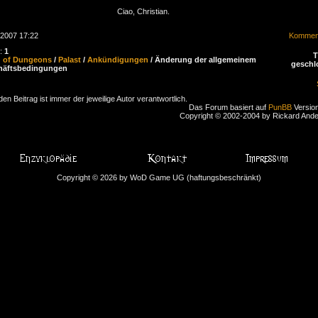
Ciao, Christian.
.2007 17:22
Komment
n:
1
d of Dungeons
/
Palast
/
Ankündigungen
/ Änderung der allgemeinem
geschl
häftsbedingungen
den Beitrag ist immer der jeweilige Autor verantwortlich.
Das Forum basiert auf
PunBB
Version
Copyright © 2002-2004 by Rickard And
Copyright © 2026 by WoD Game UG (haftungsbeschränkt)