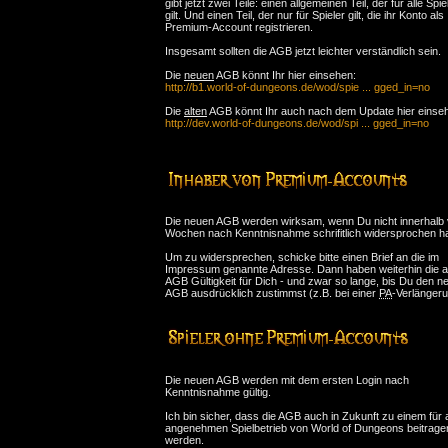
gibt jetzt zwei Teile: einen allgemeinen Teil, der für alle Spie
gilt. Und einen Teil, der nur für Spieler gilt, die ihr Konto als
Premium-Account registrieren.
Insgesamt sollten die AGB jetzt leichter verständlich sein.
Die
neuen
AGB könnt Ihr hier einsehen:
http://b1.world-of-dungeons.de/wod/spie ... gged_in=no
Die
alten
AGB könnt Ihr auch nach dem Update hier einse
http://dev.world-of-dungeons.de/wod/spi ... gged_in=no
Die neuen AGB werden wirksam, wenn Du nicht innerhalb 
Wochen nach Kenntnisnahme schrifitlich widersprochen ha
Um zu widersprechen, schicke bitte einen Brief an die im
Impressum genannte Adresse. Dann haben weiterhin die a
AGB Gültigkeit für Dich - und zwar so lange, bis Du den n
AGB ausdrücklich zustimmst (z.B. bei einer
PA
-Verlängeru
Die neuen AGB werden mit dem ersten Login nach
Kenntnisnahme gültig.
Ich bin sicher, dass die AGB auch in Zukunft zu einem für a
angenehmen Spielbetrieb von World of Dungeons beitrage
werden.