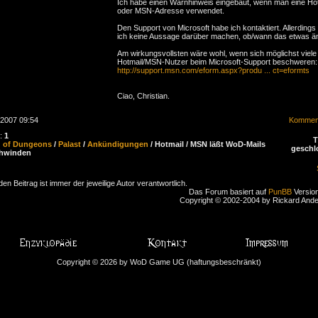
Ich habe einen Warnhinweis eingebaut, wenn man eine Ho
oder MSN-Adresse verwendet.
Den Support von Microsoft habe ich kontaktiert. Allerdings
ich keine Aussage darüber machen, ob/wann das etwas än
Am wirkungsvollsten wäre wohl, wenn sich möglichst viele
Hotmail/MSN-Nutzer beim Microsoft-Support beschweren:
http://support.msn.com/eform.aspx?produ ... ct=eformts
Ciao, Christian.
.2007 09:54
Komment
n:
1
d of Dungeons
/
Palast
/
Ankündigungen
/ Hotmail / MSN läßt WoD-Mails
geschl
chwinden
den Beitrag ist immer der jeweilige Autor verantwortlich.
Das Forum basiert auf
PunBB
Version
Copyright © 2002-2004 by Rickard And
Copyright © 2026 by WoD Game UG (haftungsbeschränkt)