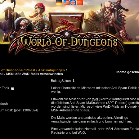
d of Dungeons
/
Palast
/
Ankündigungen
/
Thema geschl
il / MSN läßt WoD-Mails verschwinden
Beitrag
Seiten:
1
r Tack
Leider übertreibt es Microsoft mit seiner Anti-Spam-Politik 
wenig:
Obwohl die Mailserver von
WoD
korrekt konfiguriert sind 
die üblichen Anti-Spam-Maßnahmen (SPF-Record) getroff
adesh
worden sind, liefert Microsoft viele
WoD
-Mails an Hotmail-
zum Post: [post:13087824]
MSN-Adressen nicht aus.
Die Mails werden anstandslos akzeptiert. Allerdings
verschwinden sie dann einfach und kommen nicht an.
Bitte verwendet keine Hotmail- oder MSN-Adressen für die
Registrierung bei
WoD
.